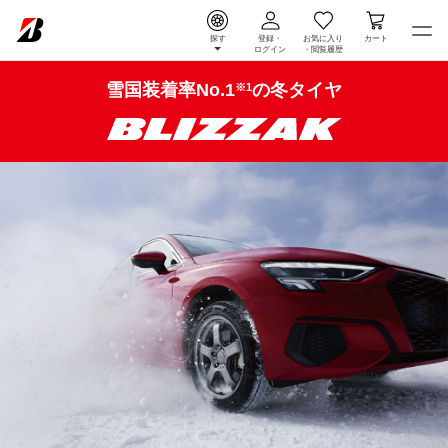
探す
登録・
お気に入り
カート
ログイン
・
閲覧履歴
ラインアップ
雪国装着率No.1
の冬タイヤ
※1
目次
メニュー
タイヤ
特徴
性能
サイズ / 価格表
ピックアップ
よくある
ご質問