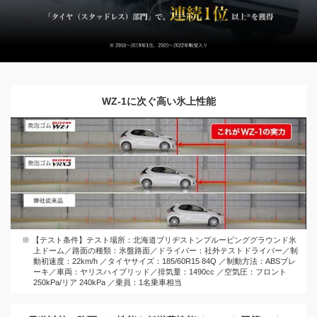
WZ-1に次ぐ高い氷上性能
※ 【テスト条件】テスト場所：北海道ブリヂストンプルービンググラウンド氷
上ドーム／路面の種類：氷盤路面／ドライバー：社外テストドライバー／制
動初速度：22km/h ／タイヤサイズ：185/60R15 84Q ／制動方法：ABSブレ
ーキ／車両：ヤリスハイブリッド／排気量：1490cc ／空気圧：フロント
250kPa/リア 240kPa ／乗員：1名乗車相当