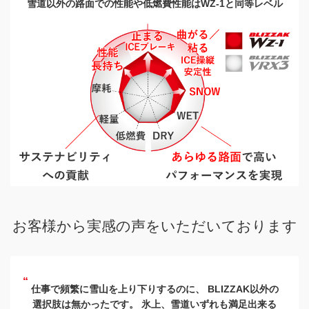
雪道以外の路面での
性能や
低燃費性能は
WZ-1と同等レベル
お客様から
実感の声を
いただいております
仕事で頻繁に雪山を上り下りするのに、
BLIZZAK以外の
選択肢は無かったです。
氷上、雪道いずれも満足出来る