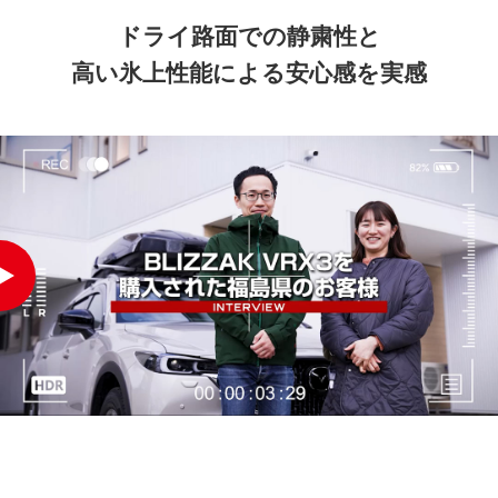
ドライ路面での
静粛性と
高い
氷上性能による
安心感を実感
[INTERVIEW] BLIZZAK VRX3 を購入された福島県のお客様
動画を再生