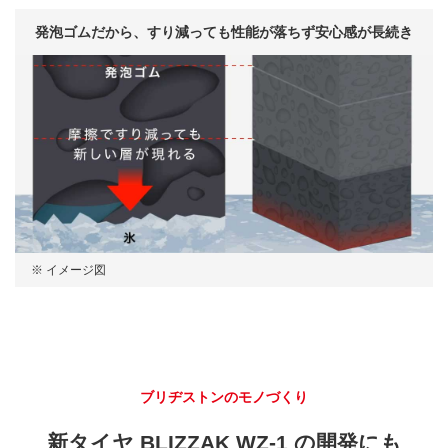
発泡ゴムだから、
すり減っても性能が落ちず
安心感が長続き
※ イメージ図
ブリヂストンのモノづくり
新タイヤ
BLIZZAK WZ-1
の
開発にも