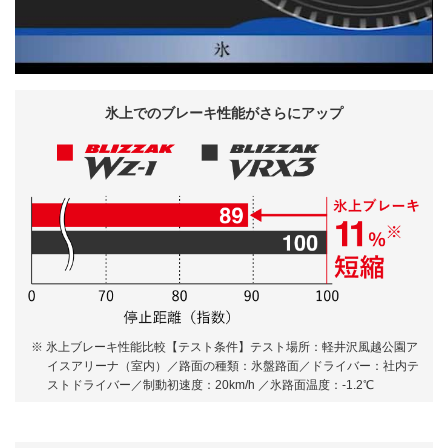
氷上での
ブレーキ性能が
さらにアップ
※ 氷上ブレーキ性能比較【テスト条件】テスト場所：軽井沢風越公園ア
イスアリーナ（室内）／路面の種類：氷盤路面／ドライバー：社内テ
ストドライバー／制動初速度：20km/h ／氷路面温度：-1.2℃