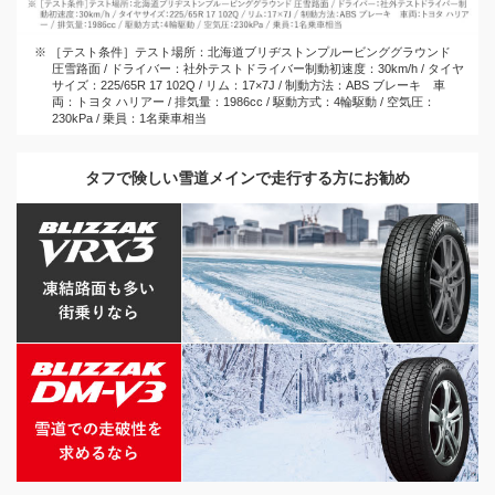
※ ［テスト条件］テスト場所：北海道ブリヂストンプルービンググラウンド
圧雪路面 / ドライバー：社外テストドライバー制動初速度：30km/h / タイヤ
サイズ：225/65R 17 102Q / リム：17×7J / 制動方法：ABS ブレーキ 車
両：トヨタ ハリアー / 排気量：1986cc / 駆動方式：4輪駆動 / 空気圧：
230kPa / 乗員：1名乗車相当
タフで険しい
雪道メインで
走行する方に
お勧め