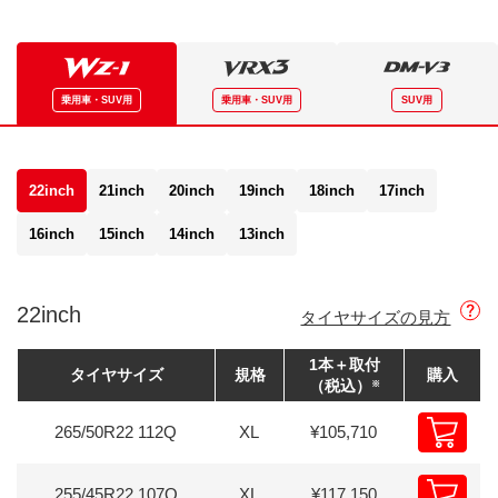
乗用車
・
SUV用
乗用車
・
SUV用
SUV用
BLIZZAK WZ-1
BLIZZAK WZ-1
BLIZZAK WZ-1
BLIZZAK WZ-1
BLIZZAK WZ-1
BLIZZAK WZ-1
22inch
21inch
20inch
19inch
18inch
17inch
BLIZZAK WZ-1
BLIZZAK WZ-1
BLIZZAK WZ-1
BLIZZAK WZ-1
16inch
15inch
14inch
13inch
BLIZZAK WZ-1
22inch
タイヤサイズの見方
1本＋取付
タイヤサイズ
規格
購入
（税込）
※
265/50R22
112Q
XL
¥105,710
購入
[B
255/45R22
107Q
XL
¥117,150
購入
[B