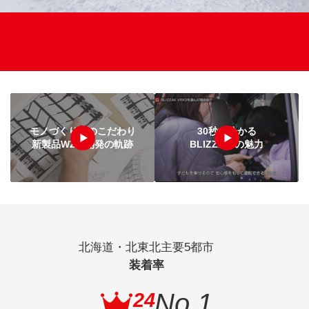
「モノづくりのこだわり 新製品 WZ-1 開発の軌跡
「30秒で分かる B
モノづくりへの
こだわり
30秒で
分かる
新製品
WZ-1
開発の軌跡
BLIZZAK
の魅力
特徴
北海道・北東北主要5都市
装着率
No.1
24