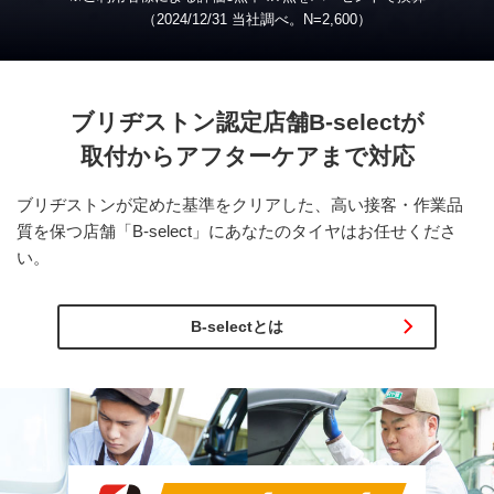
（2024/12/31 当社調べ。
N
=2,600）
ブリヂストン認定店舗
B-select
が
取付から
アフターケアまで対応
ブリヂストンが定めた基準をクリアした、高い接客・作業品
質を保つ店舗「B-select」にあなたのタイヤはお任せくださ
い。
B-selectとは