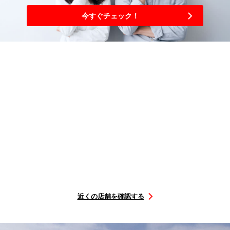
今すぐチェック！
3
簡単
ステップ
購入から取り付けまで
選ぶ
を予約
店舗に
行くだけ
タイヤを
取付店舗
取付日に
STEP1
STEP2
STEP3
近くの店舗を確認する