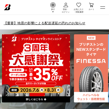
探す
登録・
お気に入り
カート
ログイン
・
閲覧履歴
【重要】地震の影響による配送遅延の恐れのお知らせ
タイヤ＆ホイール通販 |