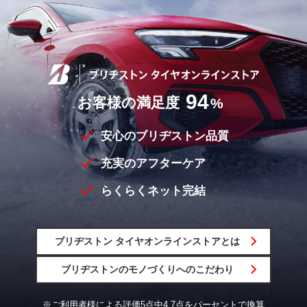
94
お客様の満足度
%
安心のブリヂストン品質
充実のアフターケア
らくらくネット完結
ブリヂストン
タイヤオンラインストア
とは
ブリヂストンの
モノづくりへの
こだわり
※ご利用者様による評価5点中4.7点をパーセントで換算