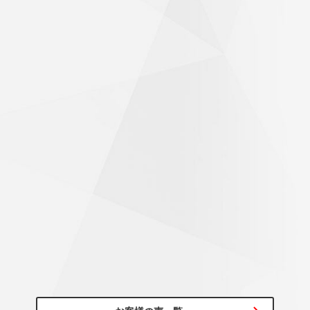
60代/男性
初めて行くお店のため、不安がありましたが、気持ちよく迎
え入れて頂き作業も素早く完了！帰り道は気持ちよく走れま
した。ありがとうございました。
びっくりするくらいハンドルが軽くなった
～20代/男性
アライメント調整もお願いしたところ、思っていた以上にず
れていたようで施工後はびっくりするくらいハンドルが軽く
なっていて驚きでした！