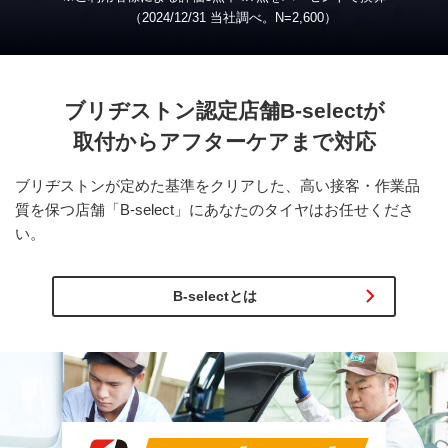
（2024/12/31 当社調べ。
N
=2,600）
ブリヂストン認定店舗
B-select
が
取付から
アフターケアまで対応
ブリヂストンが定めた基準をクリアした、高い接客・作業品
質を保つ店舗「B-select」にあなたのタイヤはお任せくださ
い。
B-selectとは