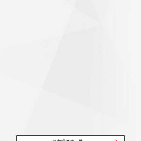
60代/男性
初めて行くお店のため、不安がありましたが、気持ちよく迎
え入れて頂き作業も素早く完了！帰り道は気持ちよく走れま
した。ありがとうございました。
びっくりするくらいハンドルが軽くなった
～20代/男性
アライメント調整もお願いしたところ、思っていた以上にず
れていたようで施工後はびっくりするくらいハンドルが軽く
なっていて驚きでした！