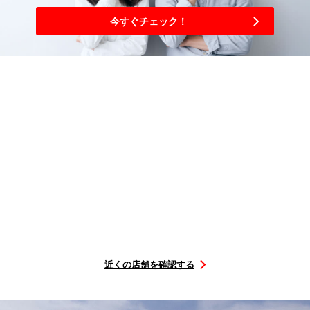
今すぐチェック！
3
簡単
ステップ
購入から取り付けまで
選ぶ
を予約
店舗に
行くだけ
タイヤを
取付店舗
取付日に
STEP1
STEP2
STEP3
近くの店舗を確認する