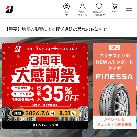
探す
登録・
お気に入り
カート
ログイン
・
閲覧履歴
【重要】地震の影響による配送遅延の恐れのお知らせ
タイヤ＆ホイール通販 |