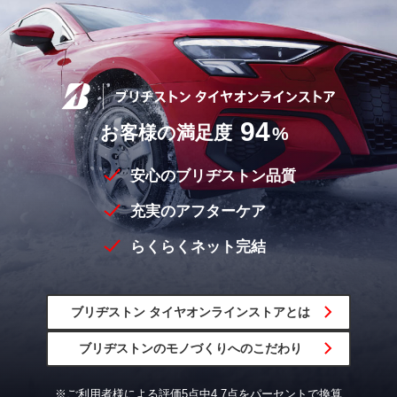
94
お客様の満足度
%
安心のブリヂストン品質
充実のアフターケア
らくらくネット完結
ブリヂストン
タイヤオンラインストア
とは
ブリヂストンの
モノづくりへの
こだわり
※ご利用者様による評価5点中4.7点をパーセントで換算