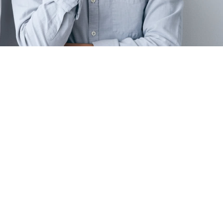
ップ
取付日に
店舗に
行くだけ
STEP3