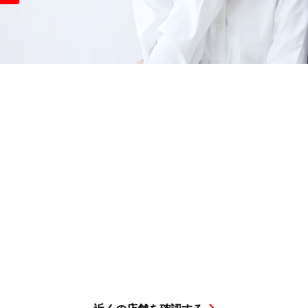
3
入から取り付けまで
簡単
ステ
取付店舗
を予約
STEP2