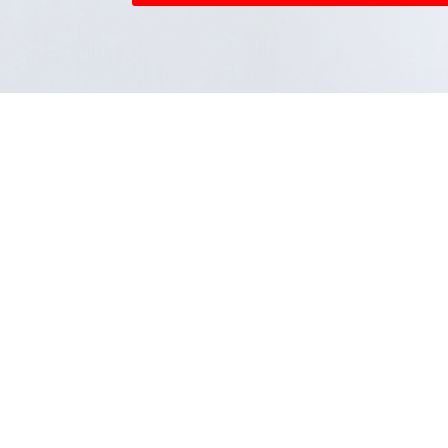
購
タイヤを
選ぶ
STEP1