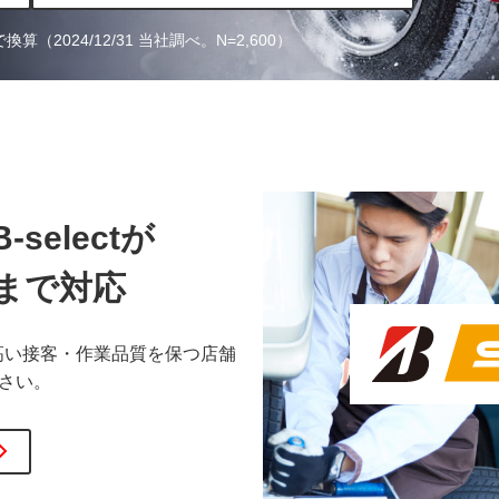
で換算
（2024/12/31 当社調べ。
N
=2,600）
B-select
が
まで対応
高い接客・作業品質を保つ店舗
ださい。