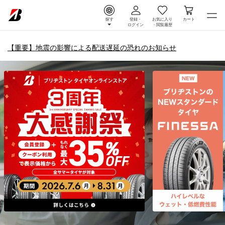
探す
登録・
お気に入り
カート
ログイン
・
閲覧履歴
【重要】地震の影響による配送遅延の恐れのお知らせ
タイヤ＆ホイール通販 |