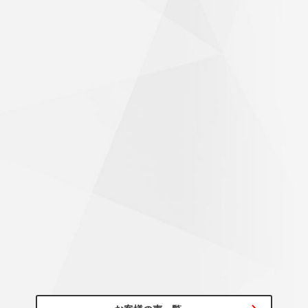
60代/男性
初めて行くお店のため、不安がありましたが、気持ちよく迎
え入れて頂き作業も素早く完了！帰り道は気持ちよく走れま
した。ありがとうございました。
びっくりするくらいハンドルが軽くなった
～20代/男性
アライメント調整もお願いしたところ、思っていた以上にず
れていたようで施工後はびっくりするくらいハンドルが軽く
なっていて驚きでした！