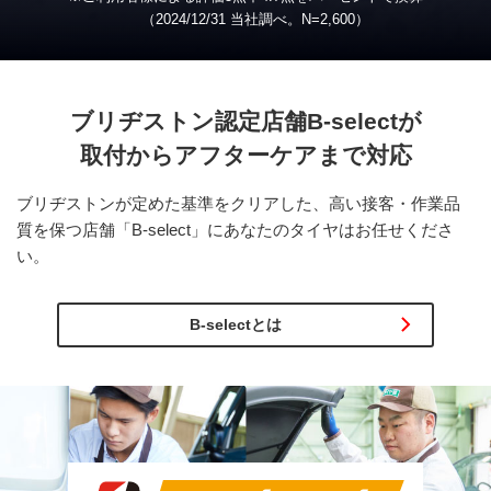
（2024/12/31 当社調べ。
N
=2,600）
ブリヂストン認定店舗
B-select
が
取付から
アフターケアまで対応
ブリヂストンが定めた基準をクリアした、高い接客・作業品
質を保つ店舗「B-select」にあなたのタイヤはお任せくださ
い。
B-selectとは