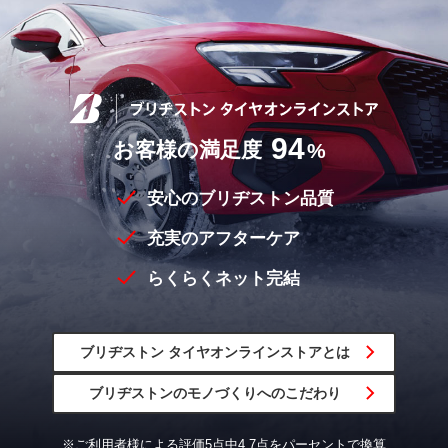
94
お客様の満足度
%
安心のブリヂストン品質
充実のアフターケア
らくらくネット完結
ブリヂストン
タイヤオンラインストア
とは
ブリヂストンの
モノづくりへの
こだわり
※ご利用者様による評価5点中4.7点をパーセントで換算