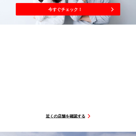
今すぐチェック！
3
簡単
ステップ
購入から取り付けまで
選ぶ
を予約
店舗に
行くだけ
タイヤを
取付店舗
取付日に
STEP1
STEP2
STEP3
近くの店舗を確認する