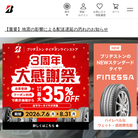
探す
登録・
お気に入り
カート
ログイン
・
閲覧履歴
【重要】地震の影響による配送遅延の恐れのお知らせ
タイヤ＆ホイール通販 |