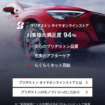
94
お客様の満足度
%
安心のブリヂストン品質
充実のアフターケア
らくらくネット完結
ブリヂストン
タイヤオンラインストア
とは
ブリヂストンの
モノづくりへの
こだわり
※ご利用者様による評価5点中4.7点をパーセントで換算