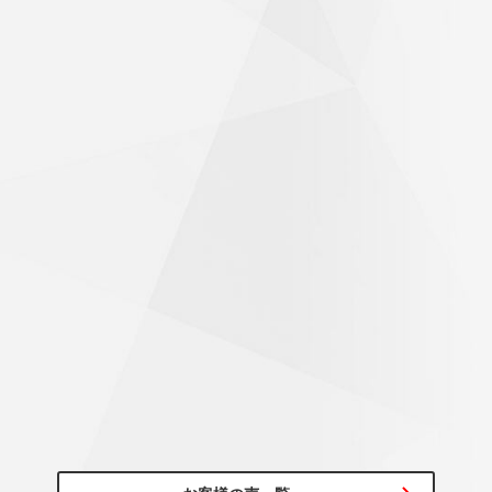
60代/男性
初めて行くお店のため、不安がありましたが、気持ちよく迎
え入れて頂き作業も素早く完了！帰り道は気持ちよく走れま
した。ありがとうございました。
びっくりするくらいハンドルが軽くなった
～20代/男性
アライメント調整もお願いしたところ、思っていた以上にず
れていたようで施工後はびっくりするくらいハンドルが軽く
なっていて驚きでした！