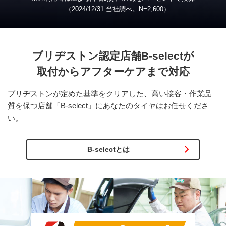
（2024/12/31 当社調べ。
N
=2,600）
ブリヂストン認定店舗
B-select
が
取付から
アフターケアまで対応
ブリヂストンが定めた基準をクリアした、高い接客・作業品
質を保つ店舗「B-select」にあなたのタイヤはお任せくださ
い。
B-selectとは