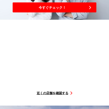
今すぐチェック！
3
簡単
ステップ
購入から取り付けまで
選ぶ
を予約
店舗に
行くだけ
タイヤを
取付店舗
取付日に
STEP1
STEP2
STEP3
近くの店舗を確認する