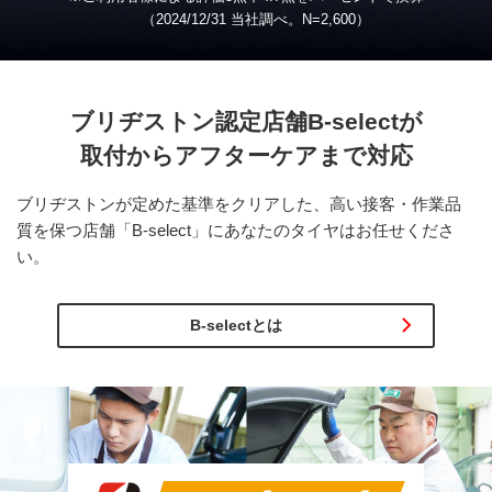
（2024/12/31 当社調べ。
N
=2,600）
ブリヂストン認定店舗
B-select
が
取付から
アフターケアまで対応
ブリヂストンが定めた基準をクリアした、高い接客・作業品
質を保つ店舗「B-select」にあなたのタイヤはお任せくださ
い。
B-selectとは