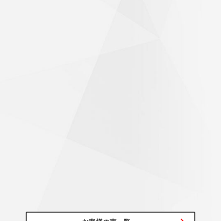
60代/男性
初めて行くお店のため、不安がありましたが、気持ちよく迎
え入れて頂き作業も素早く完了！帰り道は気持ちよく走れま
した。ありがとうございました。
びっくりするくらいハンドルが軽くなった
～20代/男性
アライメント調整もお願いしたところ、思っていた以上にず
れていたようで施工後はびっくりするくらいハンドルが軽く
なっていて驚きでした！