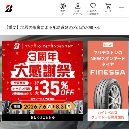
探す
登録・
お気に入り
カート
ログイン
・
閲覧履歴
【重要】地震の影響による配送遅延の恐れのお知らせ
タイヤ＆ホイール通販 |