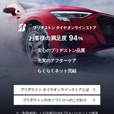
94
お客様の満足度
%
安心のブリヂストン品質
充実のアフターケア
らくらくネット完結
ブリヂストン
タイヤオンラインストア
とは
ブリヂストンの
モノづくりへの
こだわり
※ご利用者様による評価5点中4.7点をパーセントで換算