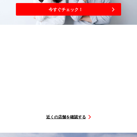
今すぐチェック！
3
簡単
ステップ
購入から取り付けまで
選ぶ
を予約
店舗に
行くだけ
タイヤを
取付店舗
取付日に
STEP1
STEP2
STEP3
近くの店舗を確認する