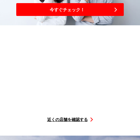
今すぐチェック！
3
簡単
ステップ
購入から取り付けまで
選ぶ
を予約
店舗に
行くだけ
タイヤを
取付店舗
取付日に
STEP1
STEP2
STEP3
近くの店舗を確認する