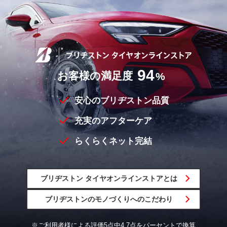
94
お客様の満足度
%
安心のブリヂストン品質
充実のアフターケア
らくらくネット完結
ブリヂストン
タイヤオンラインストア
とは
ブリヂストンの
モノづくりへの
こだわり
※ご利用者様による評価5点中4.7点をパーセントで換算