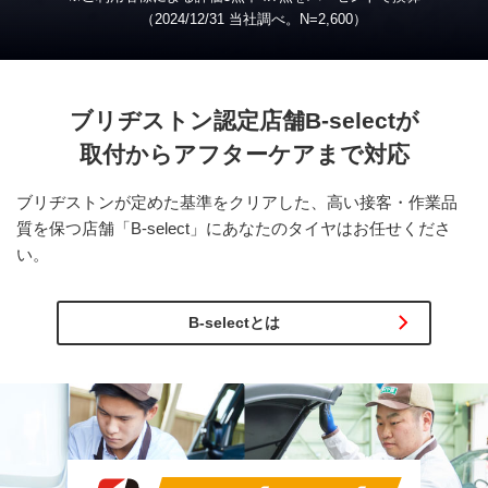
（2024/12/31 当社調べ。
N
=2,600）
ブリヂストン認定店舗
B-select
が
取付から
アフターケアまで対応
ブリヂストンが定めた基準をクリアした、高い接客・作業品
質を保つ店舗「B-select」にあなたのタイヤはお任せくださ
い。
B-selectとは