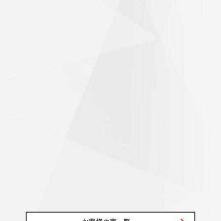
60代/男性
初めて行くお店のため、不安がありましたが、気持ちよく迎
え入れて頂き作業も素早く完了！帰り道は気持ちよく走れま
した。ありがとうございました。
びっくりするくらいハンドルが軽くなった
～20代/男性
アライメント調整もお願いしたところ、思っていた以上にず
れていたようで施工後はびっくりするくらいハンドルが軽く
なっていて驚きでした！