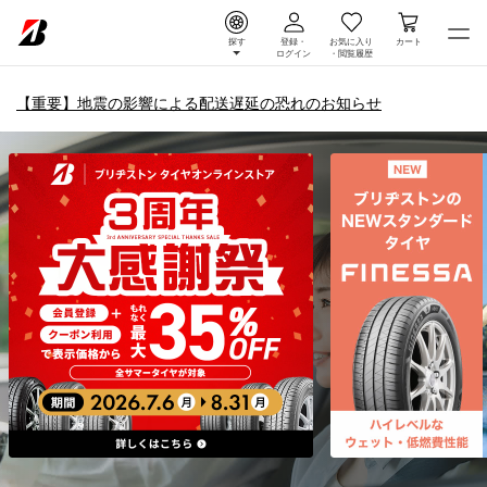
探す
登録・
お気に入り
カート
ログイン
・
閲覧履歴
【重要】地震の影響による配送遅延の恐れのお知らせ
タイヤ＆ホイール通販 |