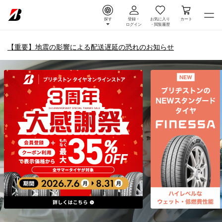
探す
登録・
お気に入り
カート
ログイン
・
閲覧履歴
【重要】地震の影響による配送遅延の恐れのお知らせ
タイヤ＆ホイール通販 |