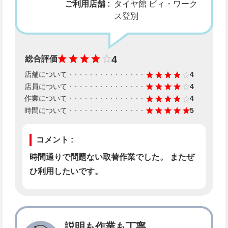
ご利用店舗 :
タイヤ館 ビィ・ワーク
ス登別
4
総合評価
店舗について
4
店員について
4
作業について
4
時間について
5
コメント :
時間通りで問題ない取替作業でした。 またぜ
ひ利用したいです。
説明も作業も丁寧