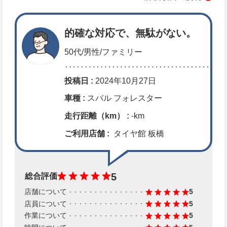
的確な対応で、無駄がない。
50代/男性/ファミリー
投稿日 :
2024年10月27日
車種 :
スバル フォレスター
走行距離（km） :
-km
ご利用店舗 :
タイヤ館 板橋
5
総合評価
店舗について
5
店員について
5
作業について
5