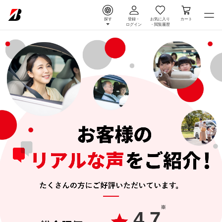
探す
登録・
お気に入り
カート
ログイン
・
閲覧履歴
※
4.7