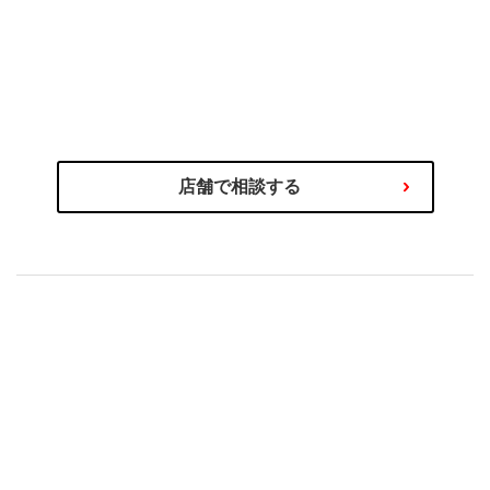
わるご相談を専門スタッフが承ります！
商品の選び方やタイヤ関連サービス、その他お車に関
店舗で相談する
もセットで安心！
購入後の取付やアフターサービス