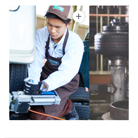
ブリヂストン
認定店で
“品質”で選ば
“タイヤのプロ”が
取付
ブリヂストンの