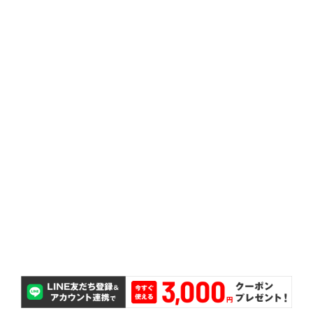
行くだけ！
タイヤは店舗に直送だから、当日お店に取り付けに
店舗直送
ミコミとなっております。
ス調整、ゴムバルブ交換、送料などが全て価格にコ
タイヤ脱着、タイヤとホイールの組み替え、バラン
取付工賃込み
も、無償で対応いたします。
万が一タイヤのサイズを間違えて購入してしまって
サイズ間違い保証
交換が無料で可能です。
購入後2ヵ月以内であれば、パンクしたタイヤ1本の
パンク補償