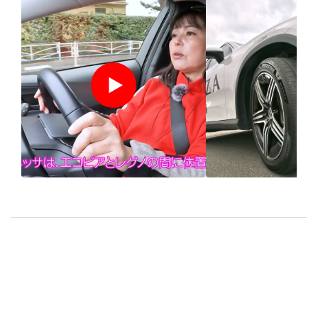
ALENZA LX200×竹岡圭
ブリヂストンの
「特別コースでSUV専用
向けタイヤ「
タイヤを試乗」
LX200」を試す
のプロにご相談ください
タイヤ選びの不安や迷いはタイヤ