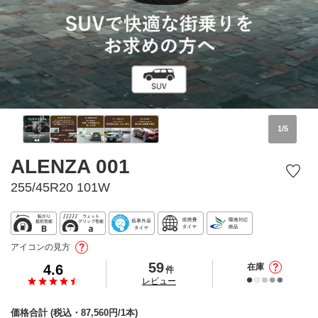
1
/
5
ALENZA 001
255/45R20 101W
アイコンの見方
59
4.6
在庫
件
の
レビュー
価格合計
(税込・
87,560
円/1本)