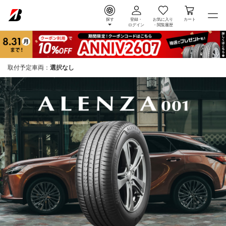
探す
登録・
お気に入り
カート
ログイン
・
閲覧履歴
取付予定車両：
選択なし