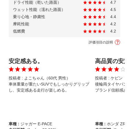
ドライ性能（乾いた路面）
4.7
ウェット性能（濡れた路面）
4.5
乗り心地・静粛性
4.4
摩耗性能
4.2
低燃費
4.2
評価項目の説明
安定感ある。
高品質の安
投稿者 :
よこちゃん（60代 男性）
投稿者 :
ケビン（7
車体重量が重たいSUVでもしっかりグリップ
後輪両タイヤパン
し、安定感ある走行が楽しめる。
ブランド信頼感あ
車種 :
ジャガー E-PACE
車種 :
ホンダ ZR-