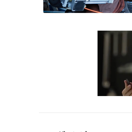
ブリヂストン
認定店で
“タイヤのプロ”が
取付