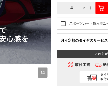
スポーツカー・輸入車ユ
月々定額
のタイヤのサービ
1
/
2