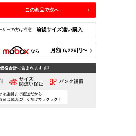
この商品で次へ
前後サイズ違い購入
ーザーの方は注意！
月額
6,226
円〜
ス
なら