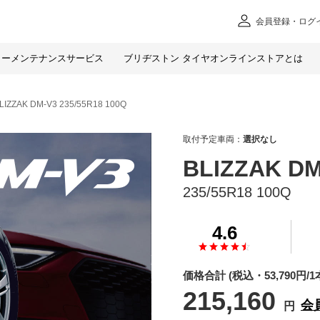
会員
登録・ログ
カー
メンテナンスサービス
ブリヂストン タイヤオンラインストアとは
LIZZAK DM-V3 235/55R18 100Q
取付予定車両：
選択なし
BLIZZAK DM
235/55R18 100Q
4.6
価格合計
(税込・
53,790
円/1
215,160
会
円