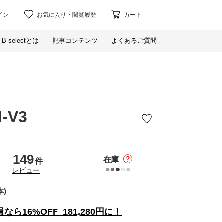
イン
お気に入り
・
閲覧履歴
カート
B-selectとは
記事コンテンツ
よくあるご質問
-V3
149
在庫
件
の
レビュー
本)
員なら
16%
OFF
181,280
円に！