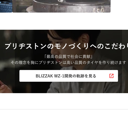
“品質”で選ばれ続ける
ブリヂストンのタイヤづくり