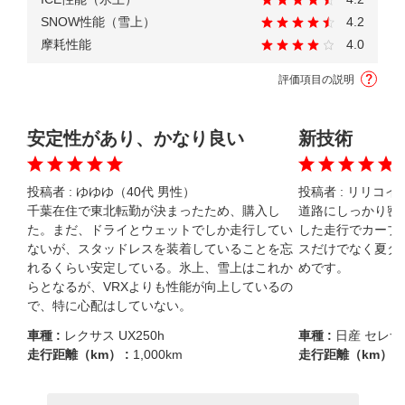
SNOW性能（雪上）
4.2
摩耗性能
4.0
評価項目の説明
安定性があり、かなり良い
新技術
投稿者 :
ゆゆゆ（40代 男性）
投稿者 :
リリコイ（
千葉在住で東北転勤が決まったため、購入し
道路にしっかり密
た。まだ、ドライとウェットでしか走行してい
した走行でカーブ
ないが、スタッドレスを装着していることを忘
スだけでなく夏タ
れるくらい安定している。氷上、雪上はこれか
めです。
らとなるが、VRXよりも性能が向上しているの
で、特に心配はしていない。
車種 :
レクサス UX250h
車種 :
日産 セレナ
走行距離（km） :
1,000km
走行距離（km） :