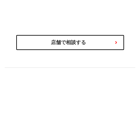
わるご相談を専門スタッフが承ります！
商品の選び方やタイヤ関連サービス、その他お車に関
店舗で相談する
もセットで安心！
購入後の取付やアフターサービス
行くだけ！
タイヤは店舗に直送だから、当日お店に取り付けに
店舗直送