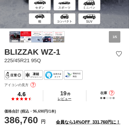
1
/
5
BLIZZAK WZ-1
225/45R21 95Q
アイコンの見方
19
4.6
在庫
件
の
レビュー
価格合計
(税込・
96,690
円/1本)
386,760
円
会員なら
14%
OFF
331,760
円に！