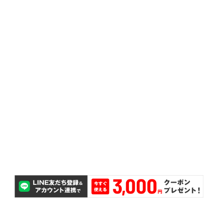
ミコミとなっております。
ス調整、ゴムバルブ交換、送料などが全て価格にコ
タイヤ脱着、タイヤとホイールの組み替え、バラン
取付工賃込み
も、無償で対応いたします。
万が一タイヤのサイズを間違えて購入してしまって
サイズ間違い保証
交換が無料で可能です。
購入後2ヵ月以内であれば、パンクしたタイヤ1本の
パンク補償