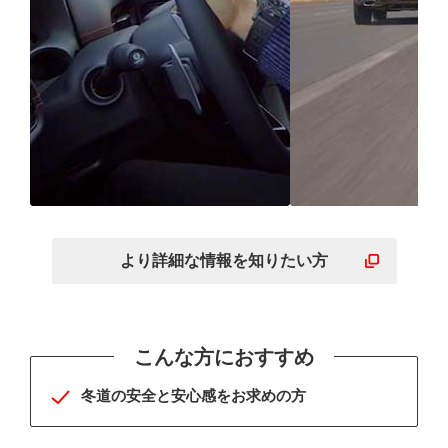
究極を追求したICEコン
全方位型のす
トロール性能だからより
でどんな日の
より詳細な
情報を
知りたい方
安心・安全
せ
こんな方におすすめ
冬道の安全と安心感をお求めの方