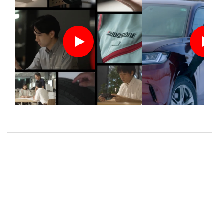
ブリヂストンのモノづく
【スタッドレ
りへのこだわり 〜新タ
佐藤琢磨が語
イヤ BLIZZAK WZ-1 開
えてくるこだ
発の軌跡〜
れたタイヤ
のプロにご相談ください
タイヤ選びの不安や迷いはタイヤ