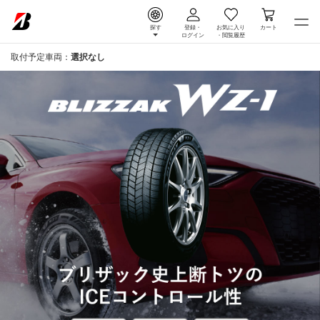
探す
登録・
お気に入り
カート
ログイン
・
閲覧履歴
取付予定車両：
選択なし