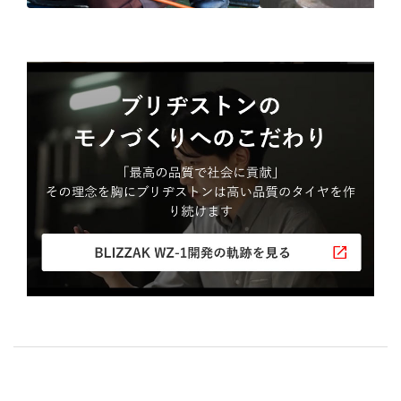
ブリヂストン
認定店で
“品質”で選ば
“タイヤのプロ”が
取付
ブリヂストンの