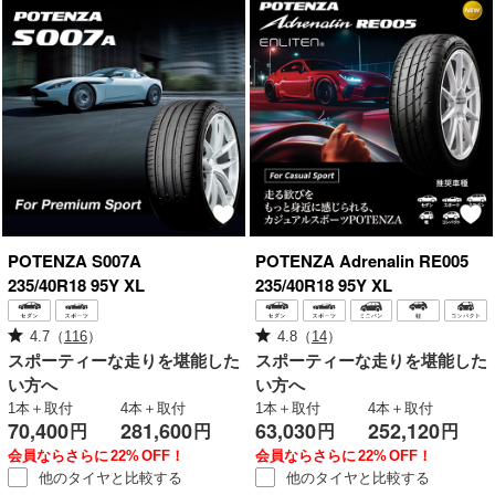
POTENZA
S007A
POTENZA
Adrenalin RE005
235/40R18 95Y XL
235/40R18 95Y XL
4.7
（
116
）
4.8
（
14
）
スポーティーな走りを堪能した
スポーティーな走りを堪能した
い方へ
い方へ
1本＋取付
4本＋取付
1本＋取付
4本＋取付
70,400
281,600
63,030
252,120
円
円
円
円
会員ならさらに
22%
OFF！
会員ならさらに
22%
OFF！
他のタイヤと
比較する
他のタイヤと
比較する