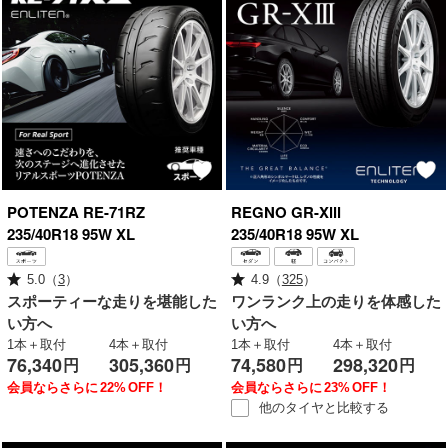
POTENZA
RE-71RZ
REGNO
GR-XⅢ
235/40R18 95W XL
235/40R18 95W XL
5.0
（
3
）
4.9
（
325
）
スポーティーな走りを堪能した
ワンランク上の走りを体感した
い方へ
い方へ
1本＋取付
4本＋取付
1本＋取付
4本＋取付
76,340
305,360
74,580
298,320
円
円
円
円
会員ならさらに
22%
OFF！
会員ならさらに
23%
OFF！
他のタイヤと
比較する