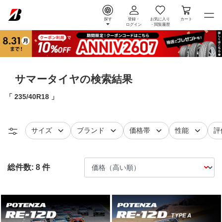
探す
登録・
お気に入り
カート
ログイン
・
閲覧履歴
サマータイヤの検索結果
235/40R18
タイヤ
で絞り込む
タイヤ
で絞り込む
で絞り込む
で絞り込
レ
サイズ
ブランド
価格帯
性能
評
総件数:
8
件