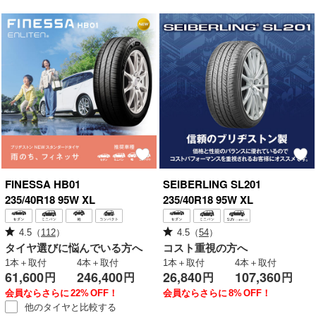
FINESSA
HB01
SEIBERLING
SL201
235/40R18 95W XL
235/40R18 95W XL
4.5
（
112
）
4.5
（
54
）
タイヤ選びに悩んでいる方へ
コスト重視の方へ
1本＋取付
4本＋取付
1本＋取付
4本＋取付
61,600
246,400
26,840
107,360
円
円
円
円
会員ならさらに
22%
OFF！
会員ならさらに
8%
OFF！
他のタイヤと
比較する