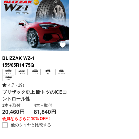
BLIZZAK
WZ-1
155/65R14 75Q
4.7
（
19
）
ブリザック史上
断トツのICEコ
ントロール性
1本＋取付
4本＋取付
20,460
81,840
円
円
会員ならさらに
10%
OFF！
他のタイヤと
比較する