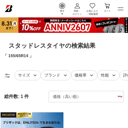
探す
登録・
お気に入り
カート
ログイン
・
閲覧履歴
スタッドレスタイヤの検索結果
155/65R14
タイヤ
で絞り込む
タイヤ
で絞り込む
で絞り込む
で絞り込
レ
サイズ
ブランド
価格帯
性能
評
総件数:
1
件