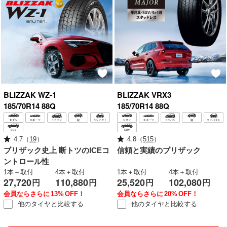
BLIZZAK
WZ-1
BLIZZAK
VRX3
185/70R14 88Q
185/70R14 88Q
4.7
（
19
）
4.8
（
515
）
ブリザック史上
断トツのICEコ
信頼と実績のブリザック
ントロール性
1本＋取付
4本＋取付
1本＋取付
4本＋取付
27,720
110,880
25,520
102,080
円
円
円
円
会員ならさらに
13%
OFF！
会員ならさらに
20%
OFF！
他のタイヤと
比較する
他のタイヤと
比較する