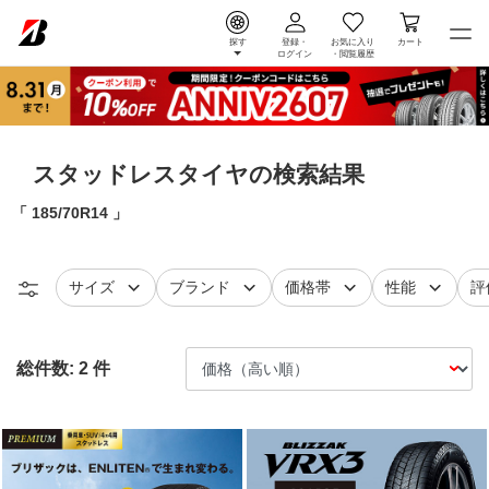
探す
登録・
お気に入り
カート
ログイン
・
閲覧履歴
スタッドレスタイヤの検索結果
185/70R14
タイヤ
で絞り込む
タイヤ
で絞り込む
で絞り込む
で絞り込
レ
サイズ
ブランド
価格帯
性能
評
総件数:
2
件