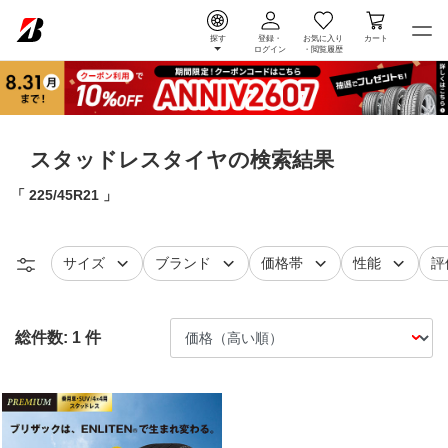
探す
登録・
お気に入り
カート
ログイン
・
閲覧履歴
スタッドレスタイヤの検索結果
225/45R21
タイヤ
で絞り込む
タイヤ
で絞り込む
で絞り込む
で絞り込
レ
サイズ
ブランド
価格帯
性能
評
総件数:
1
件