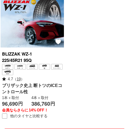
BLIZZAK
WZ-1
225/45R21 95Q
4.7
（
19
）
ブリザック史上
断トツのICEコ
ントロール性
1本＋取付
4本＋取付
96,690
386,760
円
円
会員ならさらに
14%
OFF！
他のタイヤと
比較する