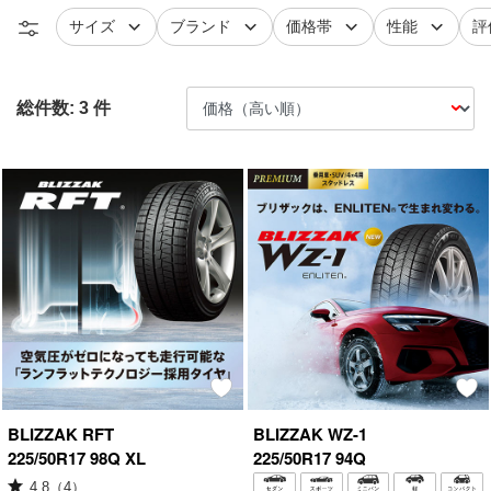
タイヤ
で絞り込む
タイヤ
で絞り込む
で絞り込む
で絞り込
レ
サイズ
ブランド
価格帯
性能
評
総件数:
3
件
BLIZZAK
RFT
BLIZZAK
WZ-1
225/50R17 98Q XL
225/50R17 94Q
4.8
（
4
）