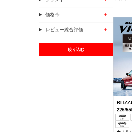
価格帯
レビュー総合評価
この内容で
絞り込む
BLIZZ
225/55
4.8
（