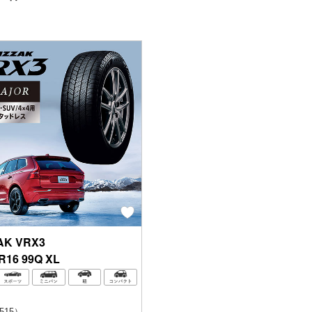
AK
VRX3
R16 99Q XL
515
）