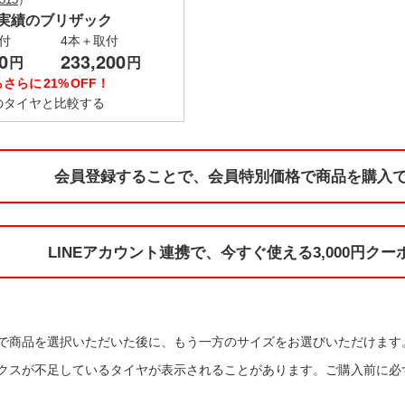
実績のブリザック
付
4本＋取付
0
233,200
円
円
らさらに
21%
OFF！
のタイヤと
比較する
会員登録することで、
会員特別価格で
商品を購入で
LINEアカウント連携で、
今すぐ使える
3,000円ク
で商品を選択いただいた後に、もう一方のサイズをお選びいただけます。
クスが不足しているタイヤが表示されることがあります。ご購入前に必