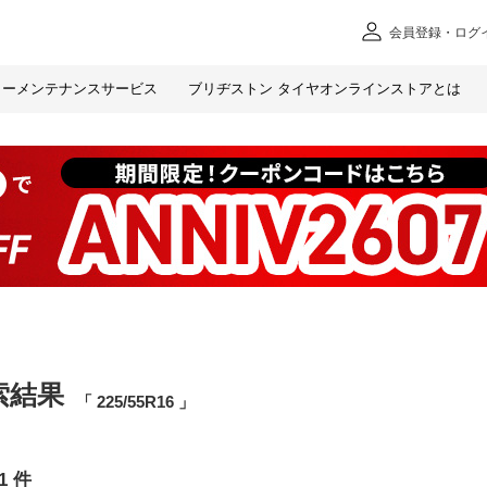
会員
登録・ログ
カー
メンテナンスサービス
ブリヂストン タイヤオンラインストアとは
索結果
225/55R16
1
件