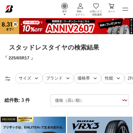
探す
登録・
お気に入り
カート
ログイン
・
閲覧履歴
スタッドレスタイヤの検索結果
225/65R17
タイヤ
で絞り込む
タイヤ
で絞り込む
で絞り込む
で絞り込
レ
サイズ
ブランド
価格帯
性能
評
総件数:
3
件