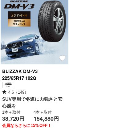
BLIZZAK
DM-V3
225/65R17 102Q
4.6
（
149
）
SUV専用で冬道に力強さと安
心感を
1本＋取付
4本＋取付
38,720
154,880
円
円
会員ならさらに
15%
OFF！