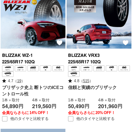
BLIZZAK
WZ-1
BLIZZAK
VRX3
225/65R17 102Q
225/65R17 102Q
4.7
（
19
）
4.8
（
515
）
ブリザック史上
断トツのICEコ
信頼と実績のブリザック
ントロール性
1本＋取付
4本＋取付
1本＋取付
4本＋取付
54,890
219,560
50,490
201,960
円
円
円
円
会員ならさらに
14%
OFF！
会員ならさらに
20%
OFF！
他のタイヤと
比較する
他のタイヤと
比較する