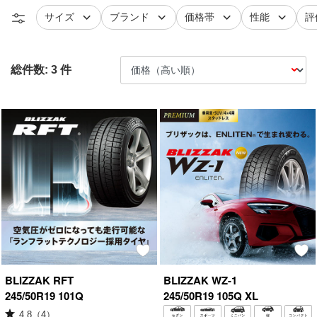
タイヤ
で絞り込む
タイヤ
で絞り込む
で絞り込む
で絞り込
レ
サイズ
ブランド
価格帯
性能
評
総件数:
3
件
BLIZZAK
RFT
BLIZZAK
WZ-1
245/50R19 101Q
245/50R19 105Q XL
4.8
（
4
）