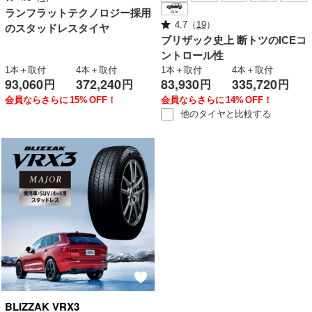
ランフラットテクノロジー採用
4.7
（
19
）
のスタッドレスタイヤ
ブリザック史上
断トツのICEコ
ントロール性
1本＋取付
4本＋取付
1本＋取付
4本＋取付
93,060
372,240
83,930
335,720
円
円
円
円
会員ならさらに
15%
OFF！
会員ならさらに
14%
OFF！
他のタイヤと
比較する
BLIZZAK
VRX3