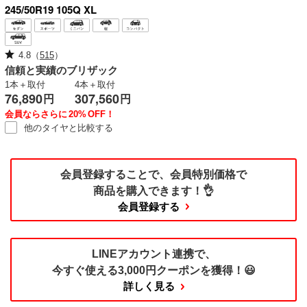
245/50R19 105Q XL
4.8
（
515
）
信頼と実績のブリザック
1本＋取付
4本＋取付
76,890
307,560
円
円
会員ならさらに
20%
OFF！
他のタイヤと
比較する
会員登録することで、
会員特別価格で
商品を購入できます！👌
会員登録する
LINEアカウント連携で、
今すぐ使える
3,000円クーポンを獲得！😃
詳しく見る