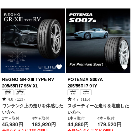
REGNO
GR-XⅢ TYPE RV
POTENZA
S007A
205/55R17 95V XL
205/55R17 91Y
4.8
（
113
）
4.7
（
116
）
ワンランク上の走りを体感した
スポーティーな走りを堪能した
い方へ
い方へ
1本＋取付
4本＋取付
1本＋取付
4本＋取付
45,980
183,920
44,880
179,520
円
円
円
円
会員ならさらに
22%
OFF！
会員ならさらに
21%
OFF！