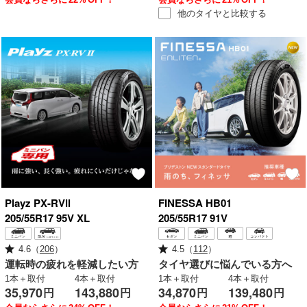
他のタイヤと
比較する
Playz
PX-RVⅡ
FINESSA
HB01
205/55R17 95V XL
205/55R17 91V
4.6
（
206
）
4.5
（
112
）
運転時の疲れを軽減したい方
タイヤ選びに悩んでいる方へ
1本＋取付
4本＋取付
1本＋取付
4本＋取付
35,970
143,880
34,870
139,480
円
円
円
円