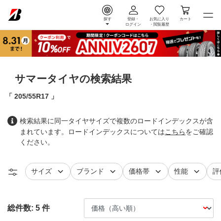
探す
登録・
お気に入り
カート
ログイン
・
閲覧履歴
サマータイヤの検索結果
205/55R17
検索結果に同一タイヤサイズで複数のロードインデックスが含
まれています。ロードインデックスについては
こちら
をご確認
ください。
タイヤ
で絞り込む
タイヤ
で絞り込む
で絞り込む
で絞り込
レ
サイズ
ブランド
価格帯
性能
評
総件数:
5
件