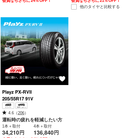
会員ならさらに
24%
OFF！
会員ならさらに
21%
OFF！
他のタイヤと
比較する
Playz
PX-RVⅡ
205/55R17 91V
4.6
（
206
）
運転時の疲れを軽減したい方
1本＋取付
4本＋取付
34,210
136,840
円
円