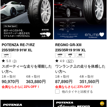
POTENZA
RE-71RZ
REGNO
GR-XⅢ
235/35R19 91W XL
235/35R19 91W XL
5.0
（
3
）
4.9
（
327
）
スポーティーな走りを堪能した
ワンランク上の走りを体感した
い方へ
い方へ
1本＋取付
4本＋取付
1本＋取付
4本＋取付
90,970
363,880
87,890
351,560
円
円
円
円
会員ならさらに
22%
OFF！
会員ならさらに
23%
OFF！
他のタイヤと
比較する