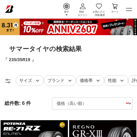
探す
登録・
お気に入り
カート
ログイン
・
閲覧履歴
サマータイヤの検索結果
235/35R19
タイヤ
で絞り込む
タイヤ
で絞り込む
で絞り込む
で絞り込
レ
サイズ
ブランド
価格帯
性能
評
総件数:
6
件