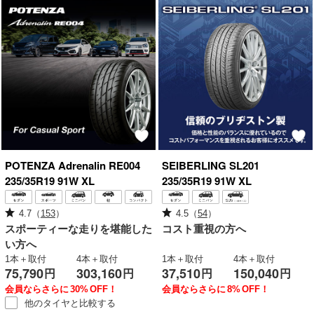
POTENZA
Adrenalin RE004
SEIBERLING
SL201
235/35R19 91W XL
235/35R19 91W XL
4.7
（
153
）
4.5
（
54
）
スポーティーな走りを堪能した
コスト重視の方へ
い方へ
1本＋取付
4本＋取付
1本＋取付
4本＋取付
75,790
303,160
37,510
150,040
円
円
円
円
会員ならさらに
30%
OFF！
会員ならさらに
8%
OFF！
他のタイヤと
比較する