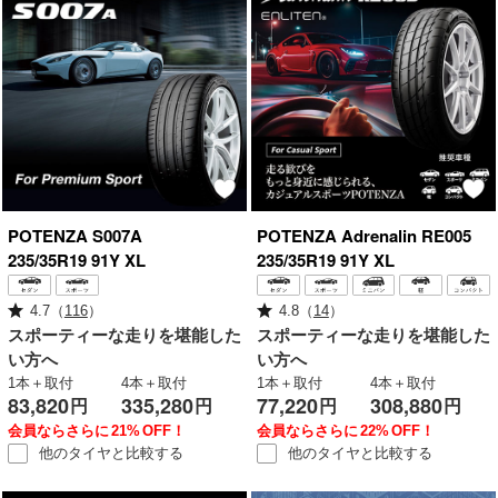
POTENZA
S007A
POTENZA
Adrenalin RE005
235/35R19 91Y XL
235/35R19 91Y XL
4.7
（
116
）
4.8
（
14
）
スポーティーな走りを堪能した
スポーティーな走りを堪能した
い方へ
い方へ
1本＋取付
4本＋取付
1本＋取付
4本＋取付
83,820
335,280
77,220
308,880
円
円
円
円
会員ならさらに
21%
OFF！
会員ならさらに
22%
OFF！
他のタイヤと
比較する
他のタイヤと
比較する