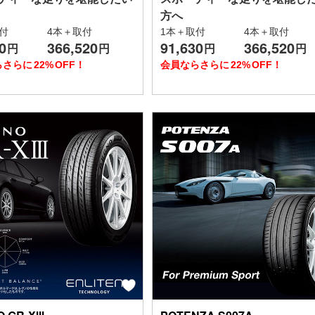
方へ
付
4本＋取付
1本＋取付
4本＋取付
0
366,520
91,630
366,520
円
円
円
円
らさらに
22%
OFF！
会員ならさらに
22%
OFF！