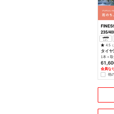
FINES
235/4
4.5
（
タイヤ
1本＋取
61,60
会員な
他