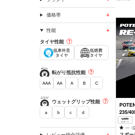
価格帯
性能
タイヤ性能
低車外音
低燃費
タイヤ
タイヤ
転がり
抵抗性能
AAA
AA
A
B
C
ウェット
グリップ
性能
POTE
235/4
a
b
c
d
—
（
スポー
レビュー総合評価