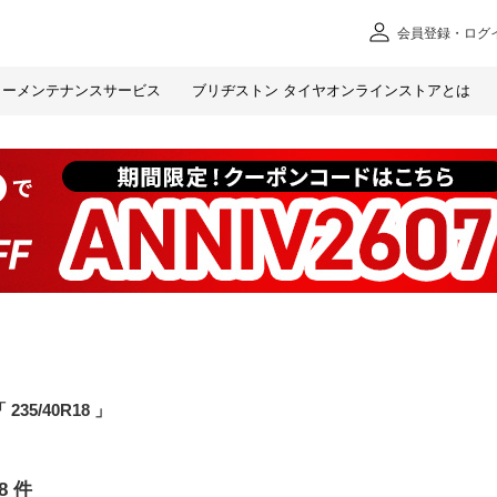
会員
登録・ログ
カー
メンテナンスサービス
ブリヂストン タイヤオンラインストアとは
235/40R18
8
件