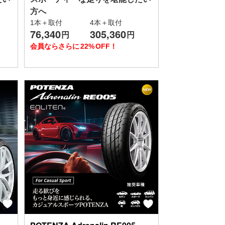
方へ
1本＋取付
4本＋取付
76,340
305,360
円
円
会員ならさらに
22%
OFF！