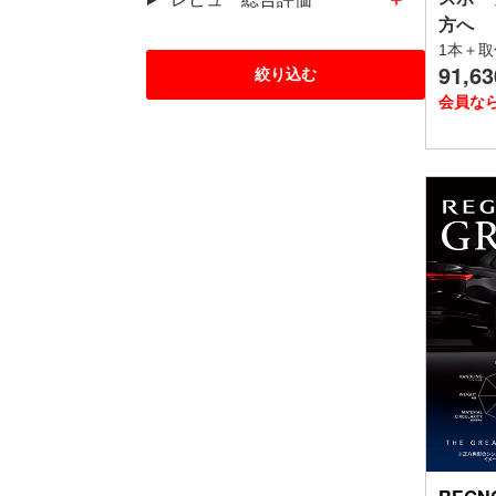
方へ
1本＋取
91,63
この内容で
絞り込む
会員な