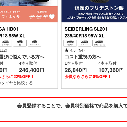
SA
HB01
SEIBERLING
SL201
0R18 95W XL
235/40R18 95W XL
112
）
4.5
（
54
）
選びに悩んでいる方へ
コスト重視の方へ
付
4本＋取付
1本＋取付
4本＋取付
0
246,400
26,840
107,360
円
円
円
円
らさらに
22%
OFF！
会員ならさらに
8%
OFF！
のタイヤと
比較する
会員登録することで、
会員特別価格で
商品を購入で