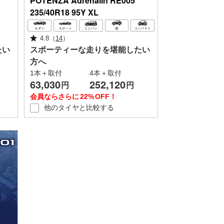
POTENZA
Adrenalin RE005
235/40R18 95Y XL
4.8
（
14
）
たい
スポーティーな走りを堪能したい
方へ
1本＋取付
4本＋取付
63,030
252,120
円
円
会員ならさらに
22%
OFF！
他のタイヤと
比較する