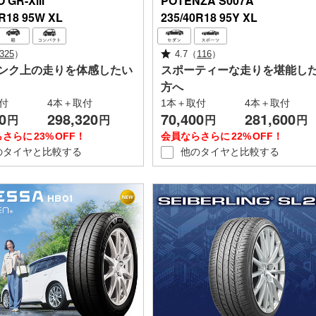
O
GR-XⅢ
POTENZA
S007A
0R18 95W XL
235/40R18 95Y XL
325
）
4.7
（
116
）
ンク上の走りを体感したい
スポーティーな走りを堪能し
方へ
付
4本＋取付
1本＋取付
4本＋取付
0
298,320
70,400
281,600
円
円
円
円
らさらに
23%
OFF！
会員ならさらに
22%
OFF！
のタイヤと
比較する
他のタイヤと
比較する