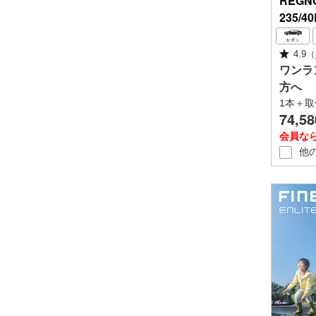
REGN
235/4
4.9
（
ワンラ
方へ
1本＋取
74,58
会員な
他