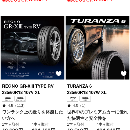
REGNO
GR-XⅢ TYPE RV
TURANZA
6
235/60R18 107V XL
235/60R18 107W XL
4.8
（
113
）
4.0
（
1
）
ワンランク上の走りを体感した
世界中の
プレミアムカーに
優れ
い方へ
た快適性と安全性を
1本＋取付
4本＋取付
1本＋取付
4本＋取付