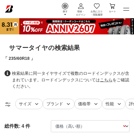
探す
登録・
お気に入り
カート
ログイン
・
閲覧履歴
サマータイヤの検索結果
235/60R18
検索結果に同一タイヤサイズで複数のロードインデックスが含
まれています。ロードインデックスについては
こちら
をご確認
ください。
タイヤ
で絞り込む
タイヤ
で絞り込む
で絞り込む
で絞り込
レ
サイズ
ブランド
価格帯
性能
評
総件数:
4
件