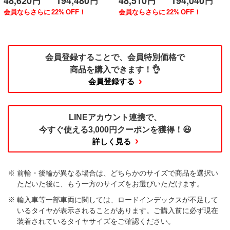
48,620
194,480
48,510
194,040
円
円
円
円
会員ならさらに
22%
OFF！
会員ならさらに
22%
OFF！
会員登録することで、
会員特別価格で
商品を購入できます！👌
会員登録する
LINEアカウント連携で、
今すぐ使える
3,000円クーポンを獲得！😃
詳しく見る
前輪・後輪が異なる場合は、どちらかのサイズで商品を選択い
ただいた後に、もう一方のサイズをお選びいただけます。​
輸入車等一部車両に関しては、ロードインデックスが不足して
いるタイヤが表示されることがあります。ご購入前に必ず現在
装着されているタイヤサイズをご確認ください。