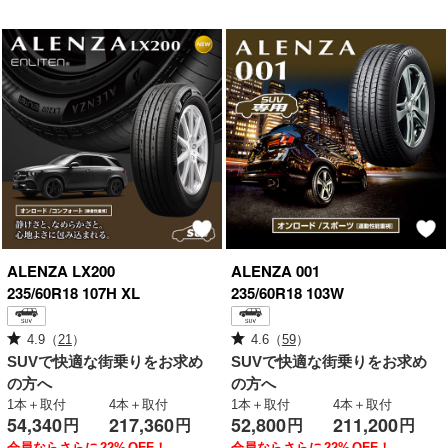
ALENZA
LX200
ALENZA
001
235/60R18 107H XL
235/60R18 103W
4.9
（
21
）
4.6
（
59
）
SUVで快適な街乗りをお求め
SUVで快適な街乗りをお求め
の方へ
の方へ
1本＋取付
4本＋取付
1本＋取付
4本＋取付
54,340
217,360
52,800
211,200
円
円
円
円
会員ならさらに
22%
OFF！
会員ならさらに
22%
OFF！