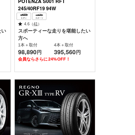
POTENZA
S001 RFT
245/40RF19 94W
4.6
（
41
）
たい
スポーティーな走りを堪能したい
方へ
1本＋取付
4本＋取付
98,890
395,560
円
円
会員ならさらに
24%
OFF！