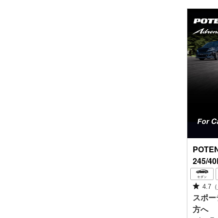
POTE
245/4
4.7
（
スポー
方へ