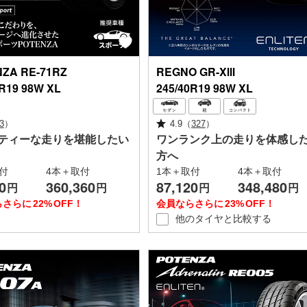
NZA
RE-71RZ
REGNO
GR-XⅢ
0R19 98W XL
245/40R19 98W XL
3
）
4.9
（
327
）
ティーな走りを堪能したい
ワンランク上の走りを体感し
方へ
付
4本＋取付
1本＋取付
4本＋取付
0
360,360
87,120
348,480
円
円
円
円
らさらに
22%
OFF！
会員ならさらに
23%
OFF！
他のタイヤと
比較する