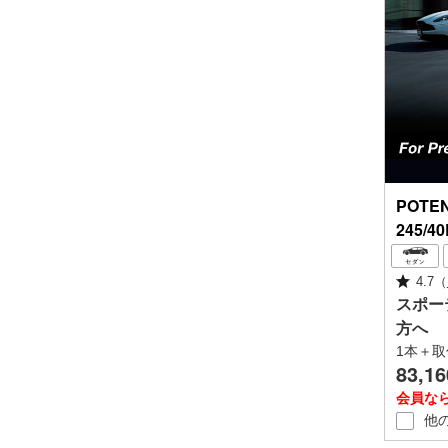
POTE
245/40
4.7
（
スポー
方へ
1本＋取
83,16
会員な
他