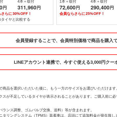
付
4本＋取付
1本＋取付
4本＋取付
0
311,960
72,600
290,400
円
円
円
円
らさらに
30%
OFF！
会員ならさらに
25%
OFF！
のタイヤと
比較する
会員登録することで、
会員特別価格で
商品を購入で
LINEアカウント連携で、
今すぐ使える
3,000円ク
で商品を選択いただいた後に、もう一方のサイズをお選びいただけます。
クスが不足しているタイヤが表示されることがあります。ご購入前に必
バランス調整、ゴムバルブ交換、送料）等が含まれます。
ニタリングシステム（TPMS）装着車は、店頭にて追加料金が発生致し