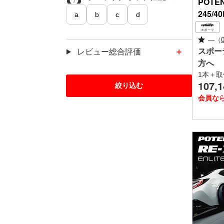
POTE
245/4
a
b
c
d
—
（
スポー
レビュー総合評価
方へ
1本＋取
107,1
この内容で
絞り込む
会員な