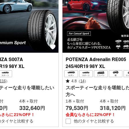
NZA
S007A
POTENZA
Adrenalin RE005
R19 98Y XL
245/40R19 98Y XL
116
）
4.8
（
14
）
ティーな走りを堪能したい
スポーティーな走りを堪能し
方へ
付
4本＋取付
1本＋取付
4本＋取付
0
332,640
79,530
318,120
円
円
円
円
らさらに
21%
OFF！
会員ならさらに
22%
OFF！
のタイヤと
比較する
他のタイヤと
比較する