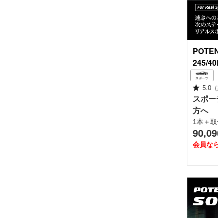
POTE
245/4
5.0
（
スポー
方へ
1本＋取
90,09
会員な