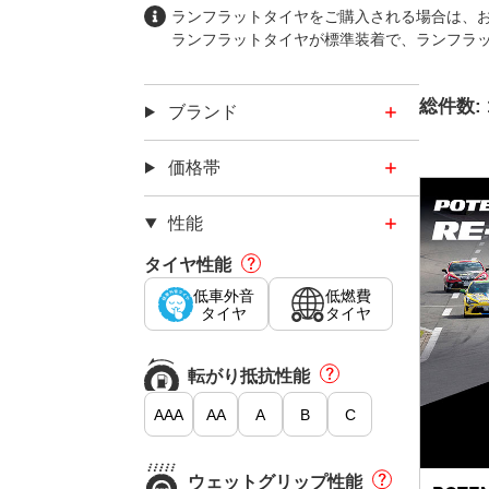
ランフラットタイヤをご購入される場合は、
ランフラットタイヤが標準装着で、ランフラ
総件数:
タイヤ
ブランド
価格帯
性能
タイヤ性能
低車外音
低燃費
タイヤ
タイヤ
転がり
抵抗性能
AAA
AA
A
B
C
ウェット
グリップ
性能