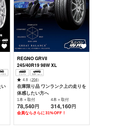
REGNO
GRVⅡ
245/40R19 98W XL
4.8
（
204
）
たい
在庫限り品
ワンランク上の走りを
体感したい方へ
1本＋取付
4本＋取付
78,540
314,160
円
円
会員ならさらに
31%
OFF！