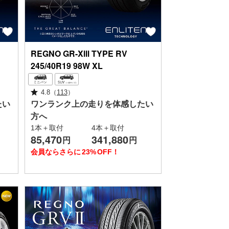
REGNO
GR-XⅢ TYPE RV
245/40R19 98W XL
4.8
（
113
）
たい
ワンランク上の走りを体感したい
方へ
1本＋取付
4本＋取付
85,470
341,880
円
円
会員ならさらに
23%
OFF！