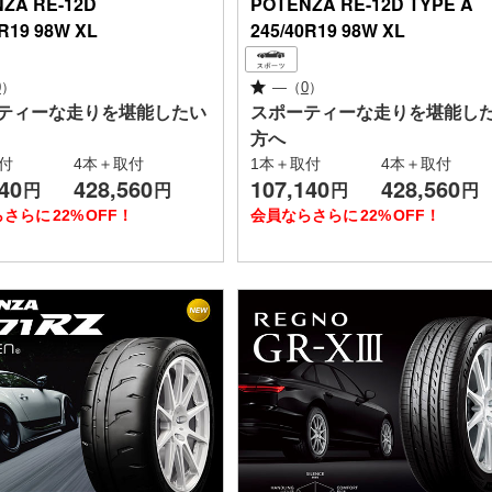
NZA
RE-12D
POTENZA
RE-12D TYPE A
0R19 98W XL
245/40R19 98W XL
0
）
—
（
0
）
ティーな走りを堪能したい
スポーティーな走りを堪能し
方へ
付
4本＋取付
1本＋取付
4本＋取付
40
428,560
107,140
428,560
円
円
円
円
らさらに
22%
OFF！
会員ならさらに
22%
OFF！