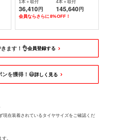
1本＋取付
4本＋取付
36,410
145,640
円
円
会員ならさらに
8%
OFF！
きます！👌
会員登録する
ーポンを獲得！😃
詳しく見る
​
ず現在装着されているタイヤサイズをご確認くだ
ます。