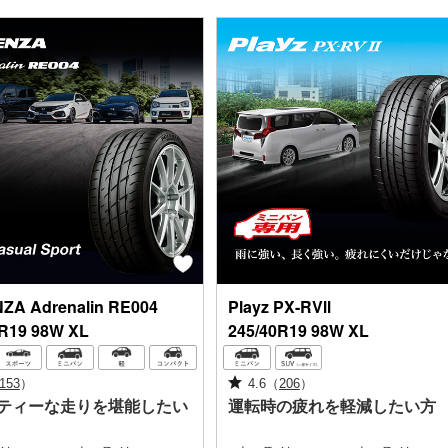
NZA
Adrenalin RE004
Playz
PX-RVⅡ
0R19 98W XL
245/40R19 98W XL
153
）
4.6
（
206
）
ティーな走りを堪能したい
運転時の疲れを軽減したい方