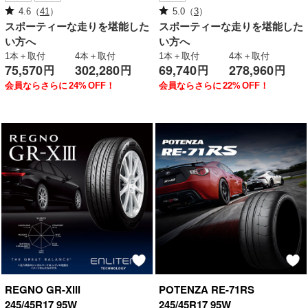
4.6
（
41
）
5.0
（
3
）
スポーティーな走りを堪能した
スポーティーな走りを堪能した
い方へ
い方へ
1本＋取付
4本＋取付
1本＋取付
4本＋取付
75,570
302,280
69,740
278,960
円
円
円
円
会員ならさらに
24%
OFF！
会員ならさらに
22%
OFF！
REGNO
GR-XⅢ
POTENZA
RE-71RS
245/45R17 95W
245/45R17 95W