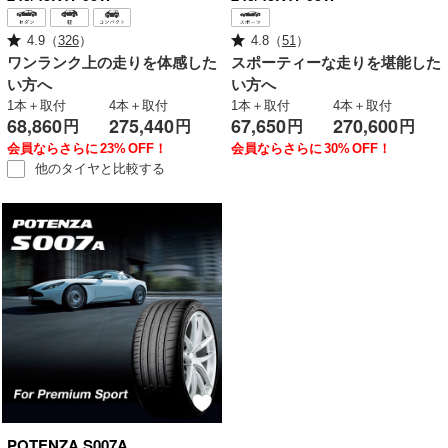
4.9
（
326
）
4.8
（
51
）
ワンランク上の走りを体感した
スポーティーな走りを堪能した
い方へ
い方へ
1本＋取付
4本＋取付
1本＋取付
4本＋取付
68,860
275,440
67,650
270,600
円
円
円
円
会員ならさらに
23%
OFF！
会員ならさらに
30%
OFF！
他のタイヤと
比較する
POTENZA
S007A