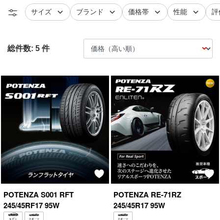
タイヤ
で絞り込む
タイヤ
で絞り込む
で絞り込む
で絞り込
レ
サイズ
ブランド
価格帯
性能
評
総件数:
5
件
POTENZA
S001 RFT
POTENZA
RE-71RZ
245/45RF17 95W
245/45R17 95W