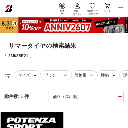
探す
登録・
お気に入り
カート
ログイン
・
閲覧履歴
サマータイヤの検索結果
265/35R21
タイヤ
で絞り込む
タイヤ
で絞り込む
で絞り込む
で絞り込
レ
サイズ
ブランド
価格帯
性能
評
総件数:
1
件