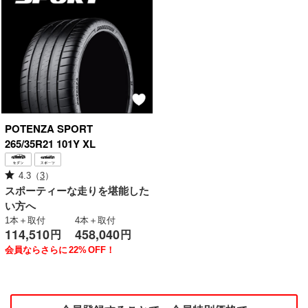
POTENZA
SPORT
265/35R21 101Y XL
4.3
（
3
）
スポーティーな走りを堪能した
い方へ
1本＋取付
4本＋取付
114,510
458,040
円
円
会員ならさらに
22%
OFF！