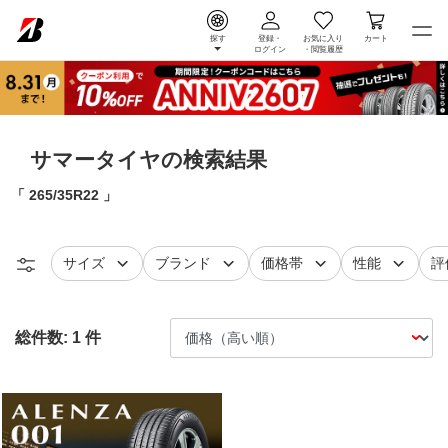
探す
登録・
お気に入り
カート
ログイン
・
閲覧履歴
サマータイヤの検索結果
265/35R22
タイヤ
で絞り込む
タイヤ
で絞り込む
で絞り込む
で絞り込
レ
サイズ
ブランド
価格帯
性能
評
総件数:
1
件