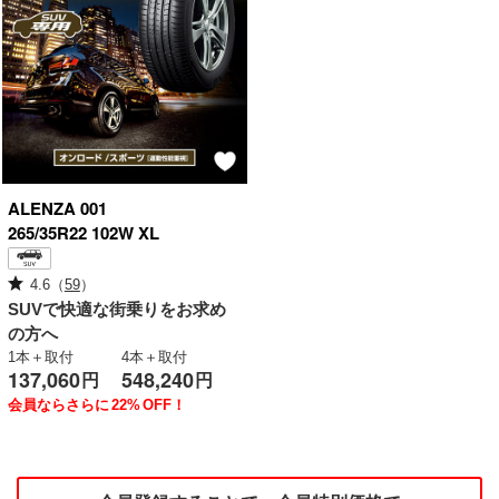
ALENZA
001
265/35R22 102W XL
4.6
（
59
）
SUVで快適な街乗りをお求め
の方へ
1本＋取付
4本＋取付
137,060
548,240
円
円
会員ならさらに
22%
OFF！