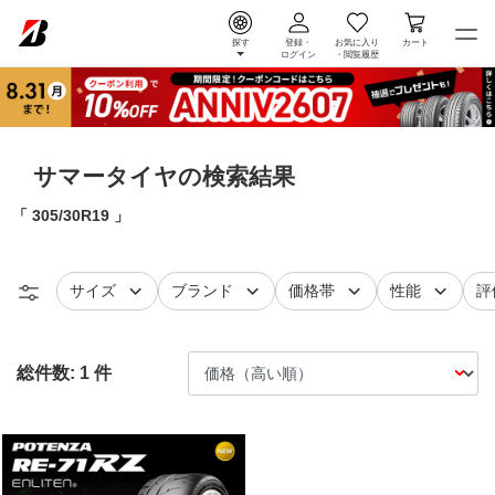
探す
登録・
お気に入り
カート
ログイン
・
閲覧履歴
サマータイヤの検索結果
305/30R19
タイヤ
で絞り込む
タイヤ
で絞り込む
で絞り込む
で絞り込
レ
サイズ
ブランド
価格帯
性能
評
総件数:
1
件