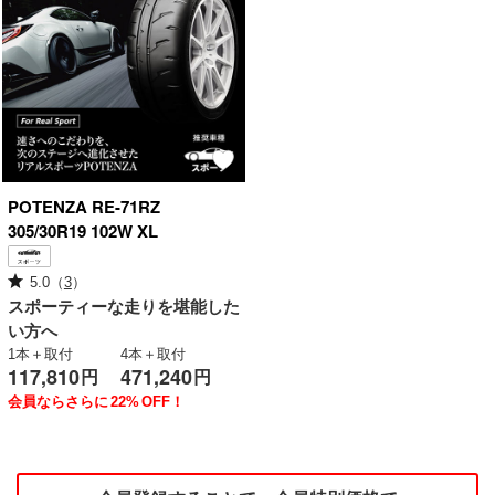
POTENZA
RE-71RZ
305/30R19 102W XL
5.0
（
3
）
スポーティーな走りを堪能した
い方へ
1本＋取付
4本＋取付
117,810
471,240
円
円
会員ならさらに
22%
OFF！