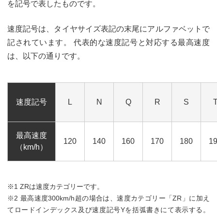
を記号で表したものです。
速度記号は、タイヤサイズ表記の末尾にアルファベットで
記されています。 代表的な速度記号と対応する最高速度
は、以下の通りです。
速度記号
L
N
Q
R
S
最高速度
120
140
160
170
180
1
（km/h）
※1 ZRは速度カテゴリーです。
※2 最高速度300km/h超の場合は、速度カテゴリー「ZR」に加え
てロードインデックス及び速度記号Yを括弧書きにて表示する。