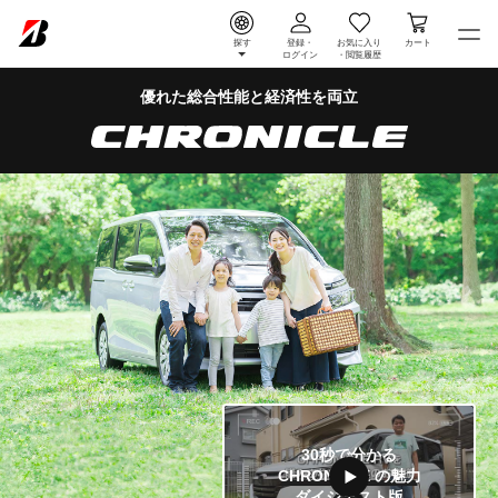
探す
登録・
お気に入り
カート
ログイン
・
閲覧履歴
ラインアップ
優れた総合性能と
経済性を両立
目次
メニュー
特徴
性能
サイズ / 価格表
ピックアップ
よくある
ご質問
「30秒で分かる CH
30秒で分かる
CHRONICLE の魅力
ダイジェスト版