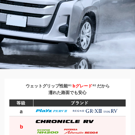
b
ウェットグリップ性能
グレード
だから
※1
※2
濡れた路面でも安心