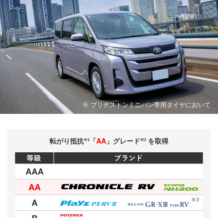
※ ブリヂストンミニバン専用タイヤにおいて
AA
転がり抵抗
「
」グレード
を取得
※1
※2