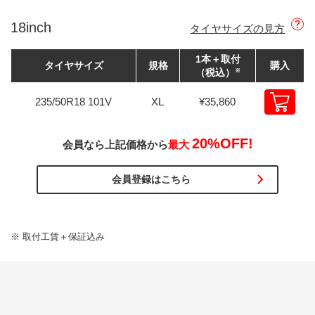
CHRONICLE RV
18inch
タイヤサイズの見方
1本＋取付
タイヤサイズ
規格
購入
（税込）
※
235/50R18
101V
XL
¥35,860
購入
[C
20
%OFF!
会員なら上記価格から
最大
会員登録はこちら
※ 取付工賃＋保証込み