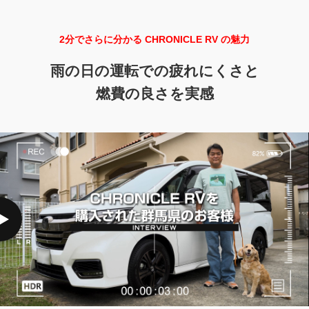
2分でさらに分かる CHRONICLE RV の魅力
雨の日の運転での
疲れにくさと
燃費の良さを実感
[INTERVIEW] REGNO GR-XⅢ を購入された神奈川県のお客様
動画を再生