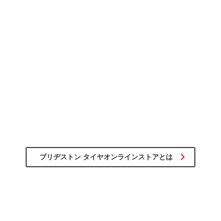
取付後の点検も無料で対応
購入時のサイズ間違いやパンクの際は無料で交換
充実のアフターケア
ブリヂストン タイヤオンラインストアとは