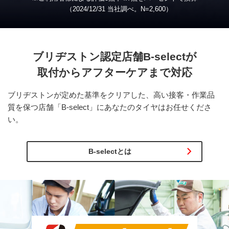
（2024/12/31 当社調べ。
N
=2,600）
ブリヂストン認定店舗
B-select
が
取付から
アフターケアまで対応
ブリヂストンが定めた基準をクリアした、高い接客・作業品
質を保つ店舗「B-select」にあなたのタイヤはお任せくださ
い。
B-selectとは