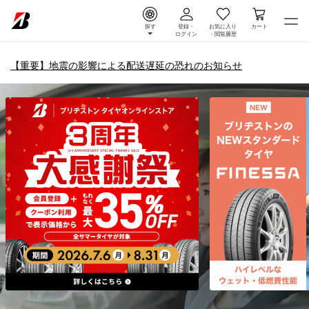
探す
登録・
お気に入り
カート
ログイン
・
閲覧履歴
【重要】地震の影響による配送遅延の恐れのお知らせ
タイヤ＆ホイール通販 |