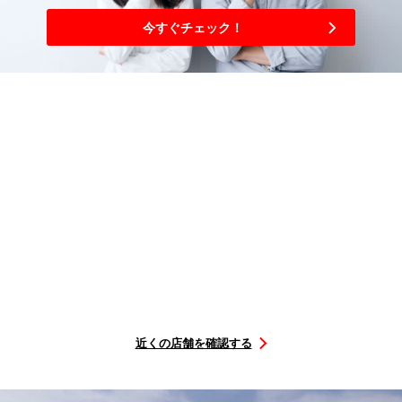
今すぐチェック！
3
簡単
ステップ
購入から取り付けまで
選ぶ
を予約
店舗に
行くだけ
タイヤを
取付店舗
取付日に
STEP1
STEP2
STEP3
近くの店舗を確認する