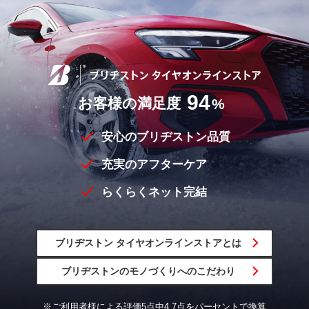
94
お客様の満足度
%
安心のブリヂストン品質
充実のアフターケア
らくらくネット完結
ブリヂストン
タイヤオンラインストア
とは
ブリヂストンの
モノづくりへの
こだわり
※ご利用者様による評価5点中4.7点をパーセントで換算