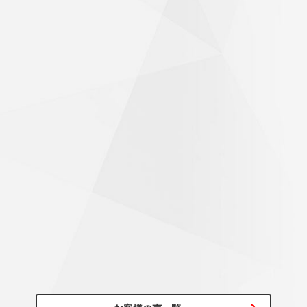
60代/男性
初めて行くお店のため、不安がありましたが、気持ちよく迎
え入れて頂き作業も素早く完了！帰り道は気持ちよく走れま
した。ありがとうございました。
びっくりするくらいハンドルが軽くなった
～20代/男性
アライメント調整もお願いしたところ、思っていた以上にず
れていたようで施工後はびっくりするくらいハンドルが軽く
なっていて驚きでした！