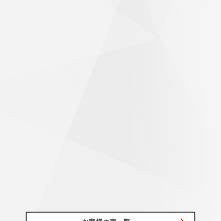
60代/男性
初めて行くお店のため、不安がありましたが、気持ちよく迎
え入れて頂き作業も素早く完了！帰り道は気持ちよく走れま
した。ありがとうございました。
びっくりするくらいハンドルが軽くなった
～20代/男性
アライメント調整もお願いしたところ、思っていた以上にず
れていたようで施工後はびっくりするくらいハンドルが軽く
なっていて驚きでした！