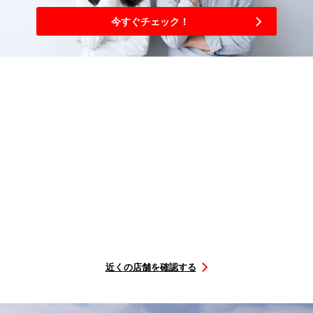
今すぐチェック！
3
簡単
ステップ
購入から取り付けまで
選ぶ
を予約
店舗に
行くだけ
タイヤを
取付店舗
取付日に
STEP1
STEP2
STEP3
近くの店舗を確認する