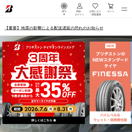
探す
登録・
お気に入り
カート
ログイン
・
閲覧履歴
【重要】地震の影響による配送遅延の恐れのお知らせ
タイヤ＆ホイール通販 |