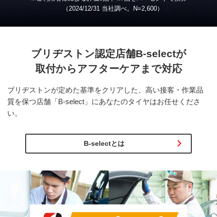
（2024/12/31 当社調べ。
N
=2,600）
ブリヂストン認定店舗
B-select
が
取付から
アフターケアまで対応
ブリヂストンが定めた基準をクリアした、高い接客・作業品
質を保つ店舗「B-select」にあなたのタイヤはお任せくださ
い。
B-selectとは