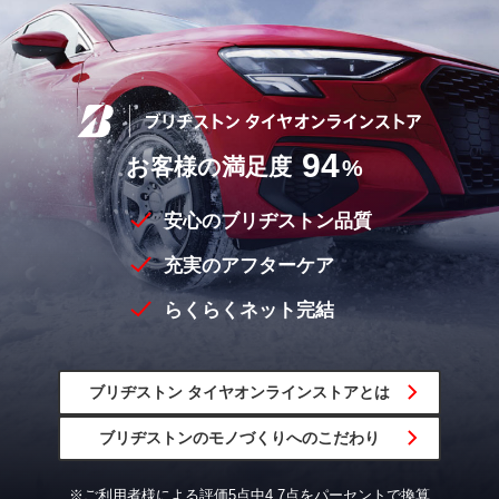
94
お客様の満足度
%
安心のブリヂストン品質
充実のアフターケア
らくらくネット完結
ブリヂストン
タイヤオンラインストア
とは
ブリヂストンの
モノづくりへの
こだわり
※ご利用者様による評価5点中4.7点をパーセントで換算