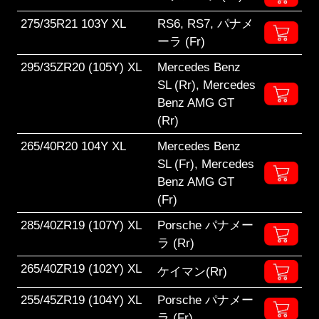
275/35R21 103Y XL
RS6, RS7, パナメ
ーラ (Fr)
295/35ZR20 (105Y) XL
Mercedes Benz
SL (Rr), Mercedes
Benz AMG GT
(Rr)
265/40R20 104Y XL
Mercedes Benz
SL (Fr), Mercedes
Benz AMG GT
(Fr)
285/40ZR19 (107Y) XL
Porsche パナメー
ラ (Rr)
265/40ZR19 (102Y) XL
ケイマン(Rr)
255/45ZR19 (104Y) XL
Porsche パナメー
ラ (Fr)