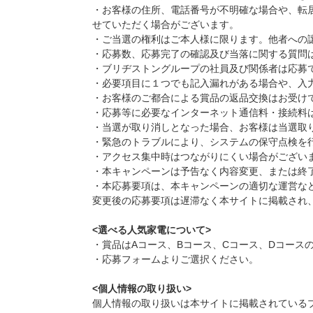
・お客様の住所、電話番号が不明確な場合や、転
せていただく場合がございます。
・ご当選の権利はご本人様に限ります。他者への
・応募数、応募完了の確認及び当落に関する質問
・ブリヂストングループの社員及び関係者は応募
・必要項目に１つでも記入漏れがある場合や、入
・お客様のご都合による賞品の返品交換はお受け
・応募等に必要なインターネット通信料・接続料
・当選が取り消しとなった場合、お客様は当選取
・緊急のトラブルにより、システムの保守点検を
・アクセス集中時はつながりにくい場合がござい
・本キャンペーンは予告なく内容変更、または終
・本応募要項は、本キャンペーンの適切な運営な
変更後の応募要項は遅滞なく本サイトに掲載され
<選べる人気家電について>
・賞品はAコース、Bコース、Cコース、Dコース
・応募フォームよりご選択ください。
<個人情報の取り扱い>
個⼈情報の取り扱いは本サイトに掲載されている