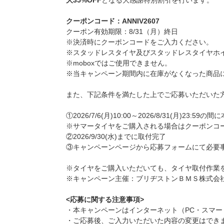
大35%OFF
となる大感謝特別割引を行います。
クーポンコード：ANNIV2607
クーポン有効期限：8/31（月）終日
※決済時にクーポンコードをご入力ください。
※スタッドレスタイヤ及びスタッドレスタイヤホ
※moboxではご使用できません。
※当キャンペーン期間内に在庫がなくなった商品
また、下記条件を満たした上でご応募いただいた
①2026/7/6(月)10:00～2026/8/31(
※サマータイヤをご購入される場合はクーポンコード
②2026/9/30(水)までに取付完了
③キャンペーンページから応募フォームにて必要
※タイヤをご購入いただいても、タイヤ取付作業を2
※キャンペーン主催：ブリヂストンＢＭＳ株式会
<応募に関する注意事項>
・本キャンペーンはインターネット（PC・スマー
・ご応募後、ご入力いただいた内容の変更はでき