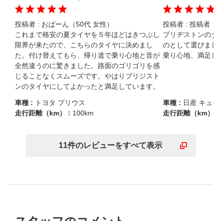
投稿者 :
おばーん（50代 女性）
投稿者 :
投稿者（3
これまで格安の夏タイヤを５年ほどはきつぶし
ブリヂストンのタ
限界が来たので、こちらのタイヤに決めまし
のとして選びました
た。付け替えてもら、帰り道で乗り心地と音が
乗り心地、満足し
全然違うのに驚きました。路面のゴリゴリを感
じることなくスムーズです。やはりブリジスト
ンのタイヤにしてよかったと満足しています。
車種 :
トヨタ プリウス
車種 :
日産 キュー
走行距離（km） :
100km
走行距離（km） :
11
件の
レビューを
すべて表示