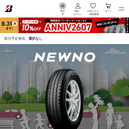
探す
登録・
お気に入り
カート
ログイン
・
閲覧履歴
取付予定車両：
選択なし