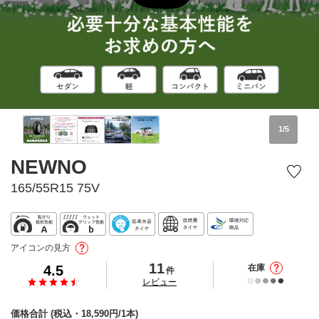
1
/
5
NEWNO
165/55R15 75V
アイコンの見方
11
4.5
在庫
件
の
レビュー
価格合計
(税込・
18,590
円/1本)