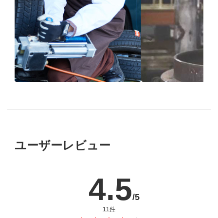
ブリヂストン
認定店で
“品質”で選ば
“タイヤのプロ”が
取付
ブリヂストンの
ユーザーレビュー
4.5
/5
のレビュー
11件