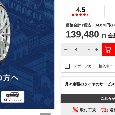
4.5
価格合計
(税込・
34,870
円/1
139,480
会
円
スポーツカー・輸入車ユ
月々定額
のタイヤのサービ