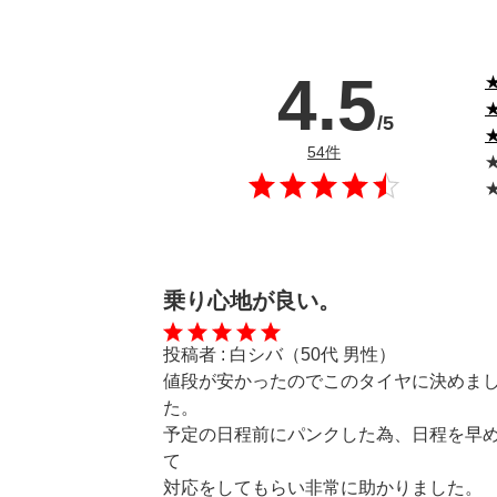
4.5
★
★
/5
★
のレビュー
54件
★
★
乗り心地が良い。
投稿者 :
白シバ（50代 男性）
値段が安かったのでこのタイヤに決めま
た。

予定の日程前にパンクした為、日程を早
て

対応をしてもらい非常に助かりました。