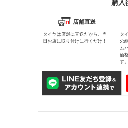
購入
店舗直送
タイヤは店舗に直送だから、当
タ
日お店に取り付けに行くだけ！
の
ム
価
す