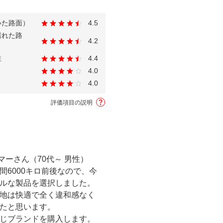
いた路面）
4.5
濡れた路
4.2
性
4.4
4.0
4.0
評価項目の説明
！
マーさん（70代～ 男性）
間6000キロ前後なので、今
ルな製品を選択しました。
地は快適で全く違和感なく
たと思います。

じブランドを購入します。