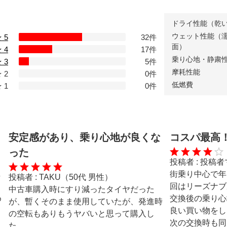
ドライ性能（乾
ウェット性能（
 5
32件
面）
 4
17件
乗り心地・静粛
 3
5件
摩耗性能
 2
0件
低燃費
 1
0件
安定感があり、乗り心地が良くな
コスパ最高
った
投稿者 :
投稿者
し
街乗り中心で年
投稿者 :
TAKU（50代 男性）
回はリーズナブ
中古車購入時にすり減ったタイヤだった
め
交換後の乗り心
が、暫くそのまま使用していたが、発進時
良い買い物をし
の空転もありもうヤバいと思って購入し
次の交換時も同
た。
