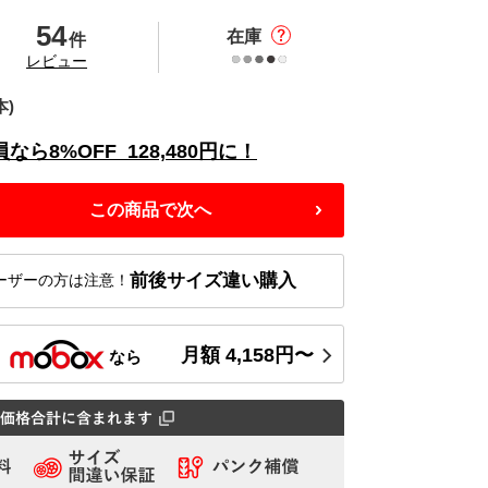
54
在庫
件
の
レビュー
本)
員なら
8%
OFF
128,480
円に！
この商品で次へ
前後サイズ違い購入
ーザーの方は注意！
月額
4,158
円〜
ス
なら