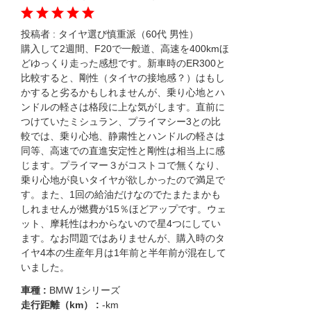
投稿者 :
タイヤ選び慎重派（60代 男性）
購入して2週間、F20で一般道、高速を400kmほ
どゆっくり走った感想です。新車時のER300と
比較すると、剛性（タイヤの接地感？）はもし
かすると劣るかもしれませんが、乗り心地とハ
ンドルの軽さは格段に上な気がします。直前に
つけていたミシュラン、プライマシー3との比
較では、乗り心地、静粛性とハンドルの軽さは
同等、高速での直進安定性と剛性は相当上に感
じます。プライマー３がコストコで無くなり、
乗り心地が良いタイヤが欲しかったので満足で
す。また、1回の給油だけなのでたまたまかも
しれませんが燃費が15％ほどアップです。ウェ
ット、摩耗性はわからないので星4つにしてい
ます。なお問題ではありませんが、購入時のタ
イヤ4本の生産年月は1年前と半年前が混在して
いました。
車種 :
BMW 1シリーズ
走行距離（km） :
-km