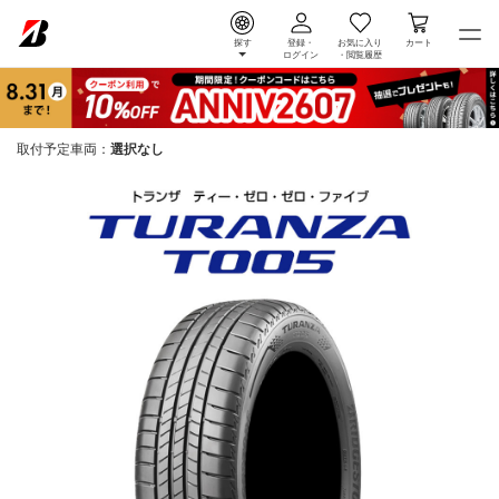
探す
登録・
お気に入り
カート
ログイン
・
閲覧履歴
取付予定車両：
選択なし