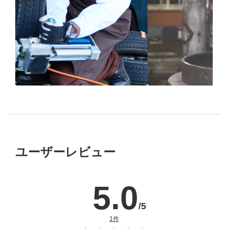
ブリヂストン
認定店で
“品質”で選ば
“タイヤのプロ”が
取付
ブリヂストンの
ユーザーレビュー
5.0
/5
のレビュー
1件