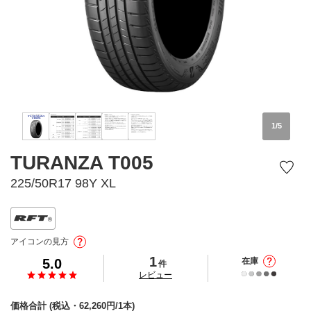
1
/
5
TURANZA T005
225/50R17 98Y XL
アイコンの見方
1
5.0
在庫
件
の
レビュー
価格合計
(税込・
62,260
円/1本)