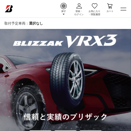
探す
登録・
お気に入り
カート
ログイン
・
閲覧履歴
取付予定車両：
選択なし