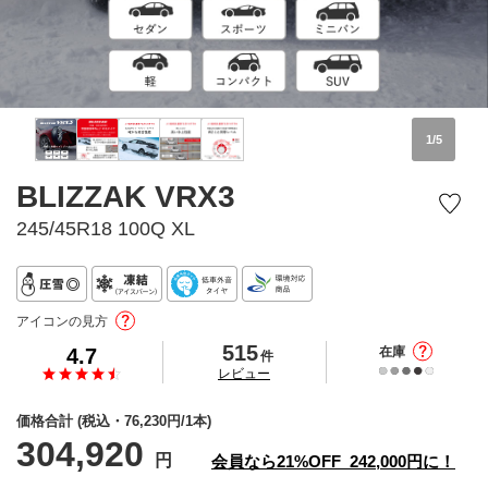
1
/
5
BLIZZAK VRX3
245/45R18 100Q XL
アイコンの見方
515
4.7
在庫
件
の
レビュー
価格合計
(税込・
76,230
円/1本)
304,920
円
会員なら
21%
OFF
242,000
円に！