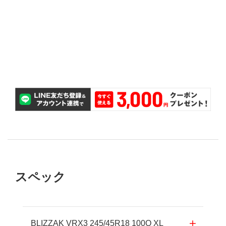
も、無償で対応いたします。
万が一タイヤのサイズを間違えて購入してしまって
サイズ間違い保証
交換が無料で可能です。
購入後2ヵ月以内であれば、パンクしたタイヤ1本の
パンク補償
スペック
BLIZZAK VRX3 245/45R18 100Q XL