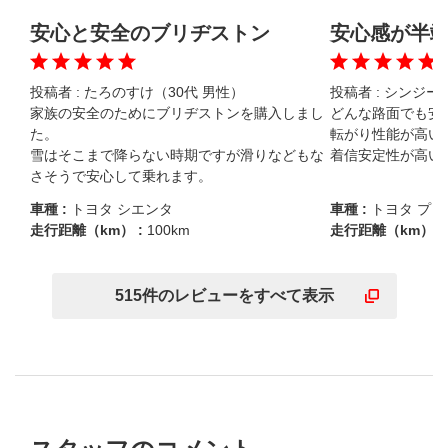
安心と安全のブリヂストン
安心感が半
投稿者 :
たろのすけ（30代 男性）
投稿者 :
シンジーさ
家族の安全のためにブリヂストンを購入しまし
どんな路面でも安定
た。

転がり性能が高い

雪はそこまで降らない時期ですが滑りなどもな
着信安定性が高い
さそうで安心して乗れます。
車種 :
トヨタ シエンタ
車種 :
トヨタ プリ
走行距離（km） :
100km
走行距離（km） :
515
件の
レビューを
すべて表示