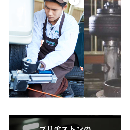
ブリヂストン
認定店で
“品質”で選ば
“タイヤのプロ”が
取付
ブリヂストンの