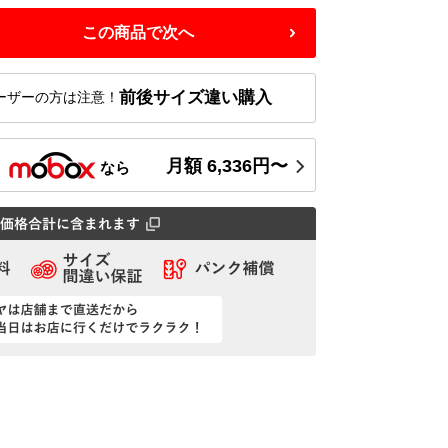
この商品で次へ
前後サイズ違い購入
ーザーの方は注意！
月額
6,336
円〜
ス
なら