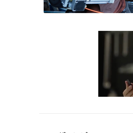
ブリヂストン
認定店で
“タイヤのプロ”が
取付