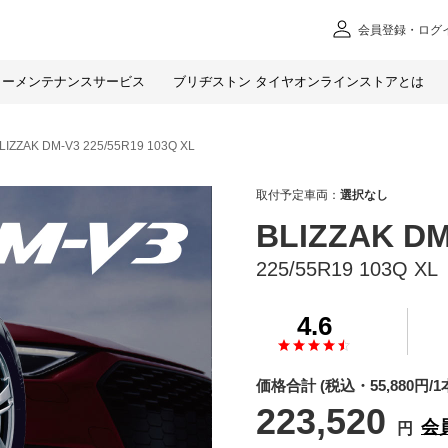
会員
登録・ログ
カー
メンテナンスサービス
ブリヂストン タイヤオンラインストアとは
LIZZAK DM-V3 225/55R19 103Q XL
取付予定車両：
選択なし
BLIZZAK DM
225/55R19 103Q XL
4.6
価格合計
(税込・
55,880
円/1
223,520
会
円