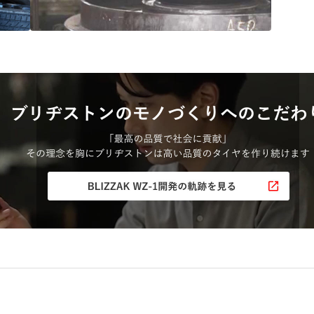
“品質”で選ばれ続ける
ブリヂストンのタイヤづくり