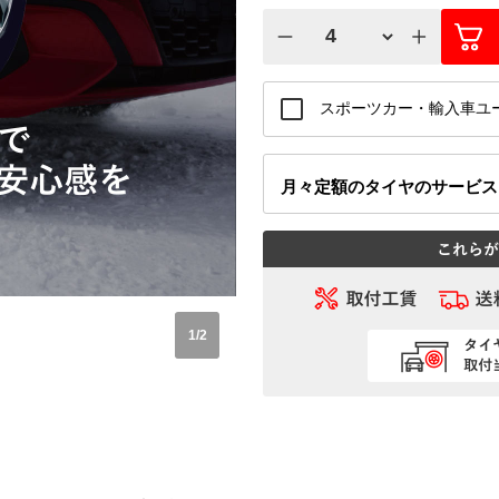
スポーツカー・輸入車ユ
月々定額
のタイヤのサービ
1
/
2