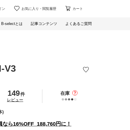
イン
お気に入り
・
閲覧履歴
カート
B-selectとは
記事コンテンツ
よくあるご質問
-V3
149
在庫
件
の
レビュー
本)
員なら
16%
OFF
188,760
円に！