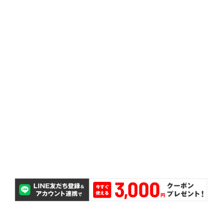
ミコミとなっております。
ス調整、ゴムバルブ交換、送料などが全て価格にコ
タイヤ脱着、タイヤとホイールの組み替え、バラン
取付工賃込み
も、無償で対応いたします。
万が一タイヤのサイズを間違えて購入してしまって
サイズ間違い保証
交換が無料で可能です。
購入後2ヵ月以内であれば、パンクしたタイヤ1本の
パンク補償