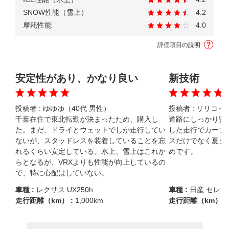
SNOW性能（雪上）
4.2
摩耗性能
4.0
評価項目の説明
安定性があり、かなり良い
新技術
投稿者 :
ゆゆゆ（40代 男性）
投稿者 :
リリコイ（
千葉在住で東北転勤が決まったため、購入し
道路にしっかり密
た。まだ、ドライとウェットでしか走行してい
した走行でカーブ
ないが、スタッドレスを装着していることを忘
スだけでなく夏タ
れるくらい安定している。氷上、雪上はこれか
めです。
らとなるが、VRXよりも性能が向上しているの
で、特に心配はしていない。
車種 :
レクサス UX250h
車種 :
日産 セレナ
走行距離（km） :
1,000km
走行距離（km） :