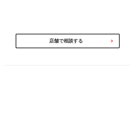
わるご相談を専門スタッフが承ります！
商品の選び方やタイヤ関連サービス、その他お車に関
店舗で相談する
もセットで安心！
購入後の取付やアフターサービス
行くだけ！
タイヤは店舗に直送だから、当日お店に取り付けに
店舗直送