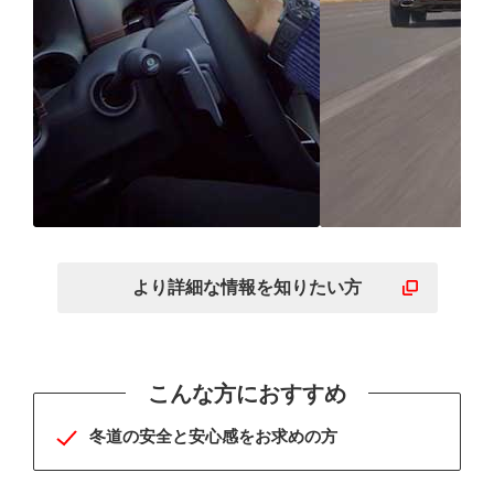
究極を追求したICEコン
全方位型のす
トロール性能だからより
でどんな日の
より詳細な
情報を
知りたい方
安心・安全
せ
こんな方におすすめ
冬道の安全と安心感をお求めの方