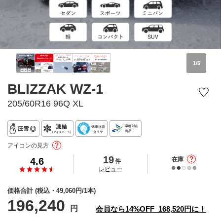
1
/
5
BLIZZAK WZ-1
205/60R16 96Q XL
アイコンの見方
19
4.6
在庫
件
の
レビュー
価格合計
(税込・
49,060
円/1本)
196,240
円
会員なら
14%
OFF
168,520
円に！