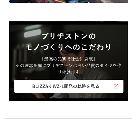
ブリヂストン
認定店で
“品質”で選ば
“タイヤのプロ”が
取付
ブリヂストンの