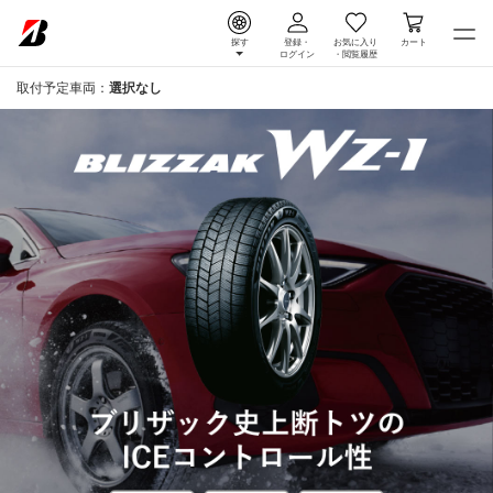
探す
登録・
お気に入り
カート
ログイン
・
閲覧履歴
取付予定車両：
選択なし