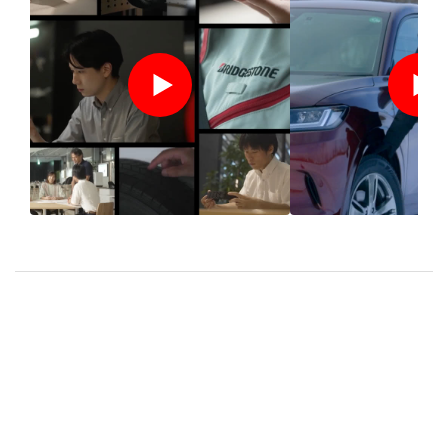
ブリヂストンのモノづく
【スタッドレ
りへのこだわり 〜新タ
佐藤琢磨が語
イヤ BLIZZAK WZ-1 開
えてくるこだ
発の軌跡〜
れたタイヤ
のプロにご相談ください
タイヤ選びの不安や迷いはタイヤ