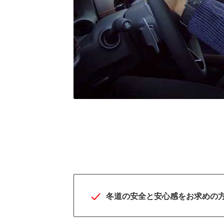
究極を追求したICEコ
ロール性能だからより
心・安全
冬道の安全と安心感をお求めの