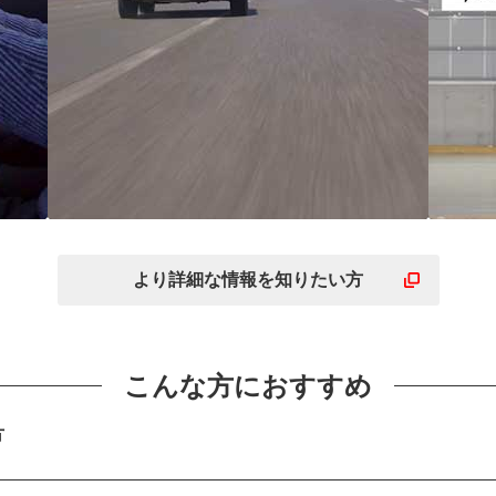
ント
全方位型のすぐれた性能
性
安
でどんな日の運転もお任
使
より詳細な
情報を
知りたい方
せ
的
こんな方におすすめ
方