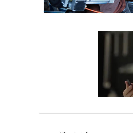
ブリヂストン
認定店で
“タイヤのプロ”が
取付