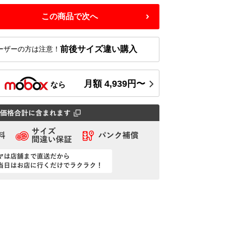
この商品で次へ
前後サイズ違い購入
ーザーの方は注意！
月額
4,939
円〜
ス
なら