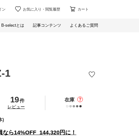
イン
お気に入り
・
閲覧履歴
カート
B-selectとは
記事コンテンツ
よくあるご質問
-1
19
在庫
件
の
レビュー
本)
員なら
14%
OFF
144,320
円に！