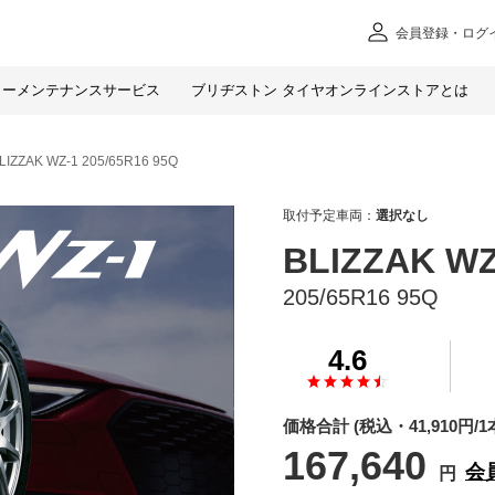
会員
登録・ログ
カー
メンテナンスサービス
ブリヂストン タイヤオンラインストアとは
LIZZAK WZ-1 205/65R16 95Q
取付予定車両：
選択なし
BLIZZAK WZ
205/65R16 95Q
4.6
価格合計
(税込・
41,910
円/1
167,640
会
円