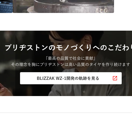
“品質”で選ばれ続ける
ブリヂストンのタイヤづくり