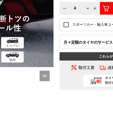
スポーツカー・輸入車ユ
月々定額
のタイヤのサービ
1
/
5