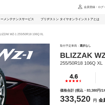
会員
登録・ログ
カー
メンテナンスサービス
ブリヂストン タイヤオンラインストアとは
LIZZAK WZ-1 255/50R18 106Q XL
取付予定車両：
選択なし
BLIZZAK WZ
255/50R18 106Q XL
4.6
価格合計
(税込・
83,380
円/1
333,520
会
円