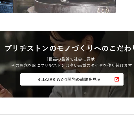
“品質”で選ばれ続ける
ブリヂストンのタイヤづくり