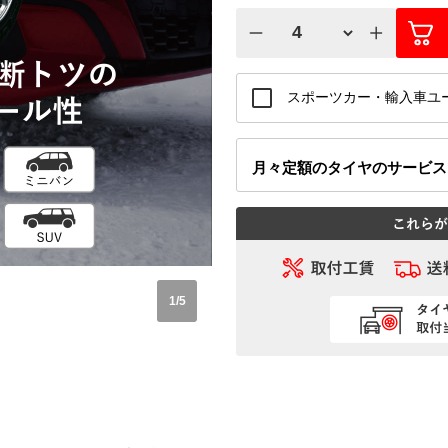
スポーツカー・輸入車ユ
月々定額
のタイヤのサービ
1
/
5