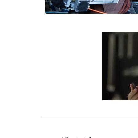
ブリヂストン
認定店で
“タイヤのプロ”が
取付