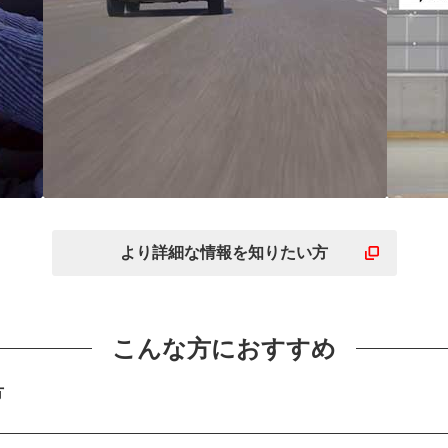
ント
全方位型のすぐれた性能
性
安
でどんな日の運転もお任
使
より詳細な
情報を
知りたい方
せ
的
こんな方におすすめ
方