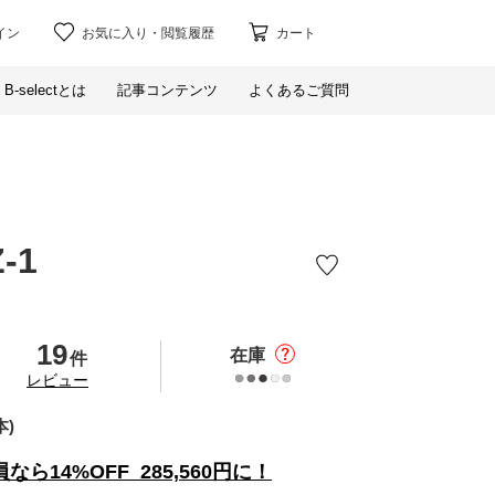
イン
お気に入り
・
閲覧履歴
カート
B-selectとは
記事コンテンツ
よくあるご質問
-1
19
在庫
件
の
レビュー
本)
員なら
14%
OFF
285,560
円に！