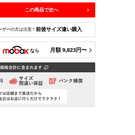
この商品で次へ
前後サイズ違い購入
ーザーの方は注意！
月額
9,823
円〜
ス
なら