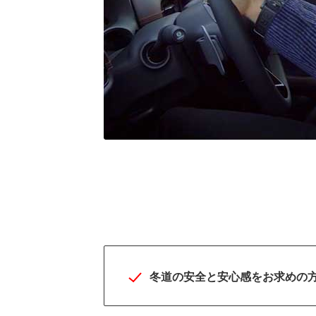
究極を追求したICEコ
ロール性能だからより
心・安全
冬道の安全と安心感をお求めの