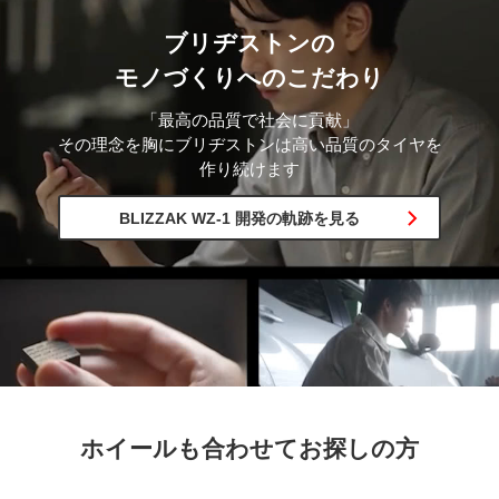
ブリヂストンの
モノづくりへの
こだわり
「最高の品質で
社会に貢献」
その理念を胸に
ブリヂストンは
高い品質のタイヤを
作り続けます
BLIZZAK WZ-1 開発の軌跡を
見る
ホイールも合わせてお探しの方