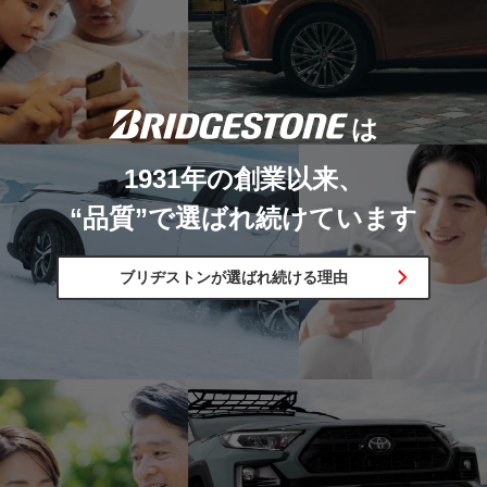
は
1931年の創業以来、
“品質”で選ばれ続けています
ブリヂストンが
選ばれ
続ける
理由