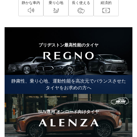
静かな車内
乗り心地
長く使える
経済的
ブリヂストン最高性能のタイヤ
静粛性、
乗り心地、
運動性能を
高次元で
バランスさせた
タイヤを
お求めの方へ
SUV専用 オンロード向けタイヤ