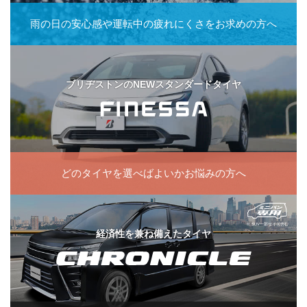
雨の日の
安心感や
運転中の
疲れにくさをお求めの方へ
ブリヂストンのNEWスタンダードタイヤ
どのタイヤを
選べばよいか
お悩みの方へ
※ SUV一部サイズ含む
経済性を兼ね備えたタイヤ