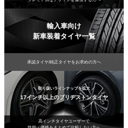
輸入車向け
新車装着タイヤ一覧
承認タイヤ
/
純正タイヤ
を
お求めの方へ
＼
取り扱い
ラインナップを
拡大
／
17インチ以上の
ブリヂストンタイヤ
高インチタイヤ
ユーザーで
性能・価格を
まとめて
比較したい方へ