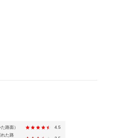
いた路面）
4.5
濡れた路