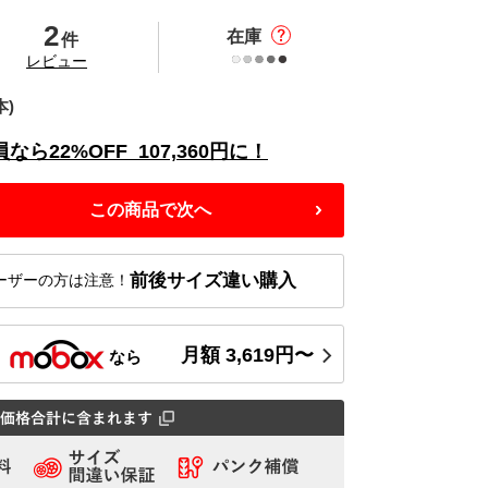
2
在庫
件
の
レビュー
本)
員なら
22%
OFF
107,360
円に！
この商品で次へ
前後サイズ違い購入
ーザーの方は注意！
月額
3,619
円〜
ス
なら