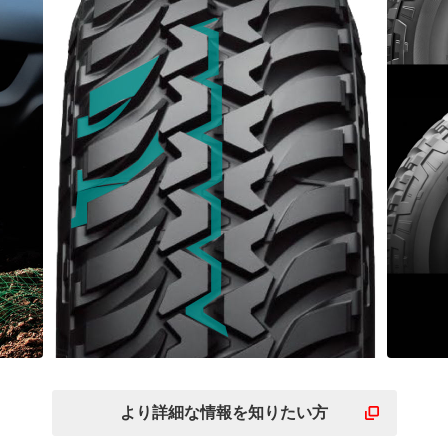
悪
3D構造のトレッドがマッ
力
ド・ダート路面での力強
イ
より詳細な
情報を
知りたい方