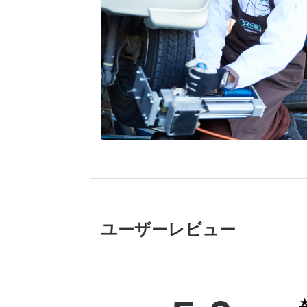
ブリヂストン
認定店で
“タイヤのプロ”が
取付
ユーザーレビュー
★