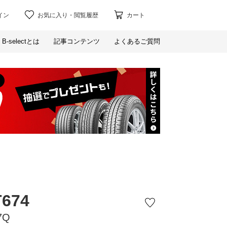
イン
お気に入り
・
閲覧履歴
カート
B-selectとは
記事コンテンツ
よくあるご質問
T674
7Q