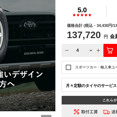
5.0
価格合計
(税込・
34,430
円/1
137,720
会
円
スポーツカー・輸入車ユ
月々定額
のタイヤのサービ