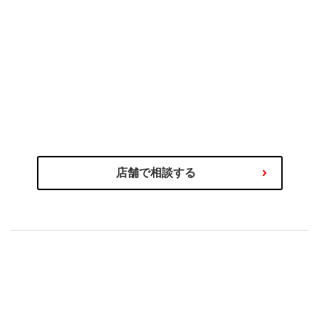
のプロにご相談ください
タイヤ選びの不安や迷いはタイヤ
わるご相談を専門スタッフが承ります！
商品の選び方やタイヤ関連サービス、その他お車に関
店舗で相談する
もセットで安心！
購入後の取付やアフターサービス