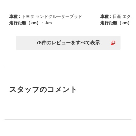
車種 :
トヨタ ランドクルーザープラド
車種 :
日産 エク
走行距離（km） :
-km
走行距離（km） :
78
件の
レビューを
すべて表示
スタッフのコメント