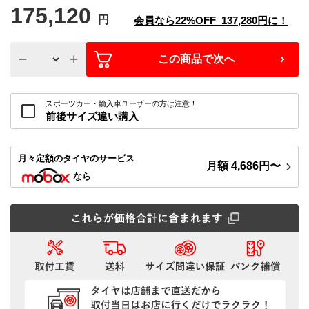
175,120
円
会員なら
22%
OFF
137,280
円に！
この商品で次へ
スポーツカー・輸入車ユーザーの方は注意！
前後サイズ違い購入
月々定額
のタイヤのサービス
月額
4,686
円〜
なら