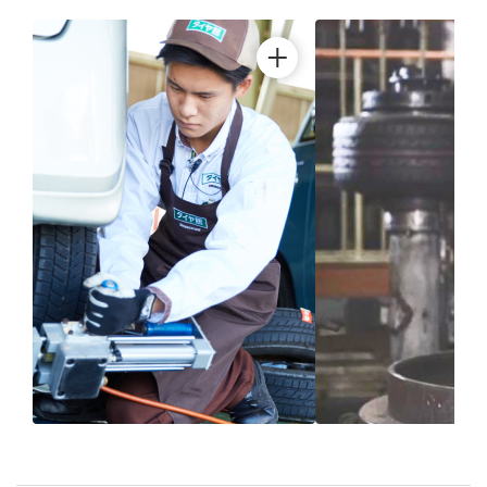
ブリヂストン
認定店で
“品質”で選ば
“タイヤのプロ”が
取付
ブリヂストンの