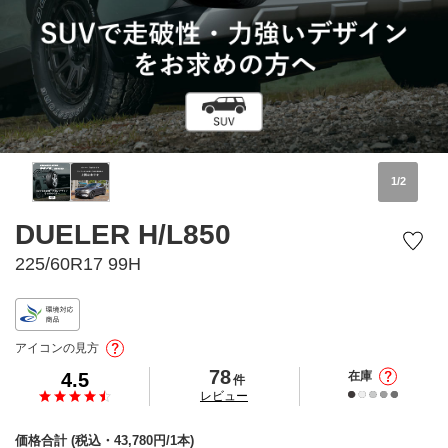
1
/
2
DUELER H/L850
225/60R17 99H
アイコンの見方
78
4.5
在庫
件
の
レビュー
価格合計
(税込・
43,780
円/1本)