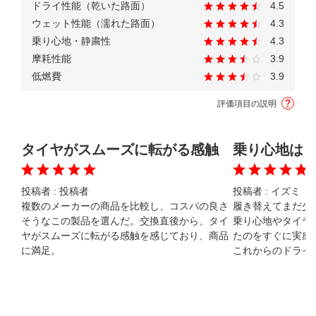
ドライ性能（乾いた路面）
4.5
ウェット性能（濡れた路面）
4.3
乗り心地・静粛性
4.3
摩耗性能
3.9
低燃費
3.9
評価項目の説明
タイヤがスムーズに転がる感触
乗り心地は
投稿者 :
投稿者
投稿者 :
イズミ（5
複数のメーカーの商品を比較し、コスパの良さ
履き替えてまだ少
そうなこの製品を選んだ。交換直後から、タイ
乗り心地やタイヤ
ヤがスムーズに転がる感触を感じており、商品
たのをすぐに実感
に満足。
これからのドライ