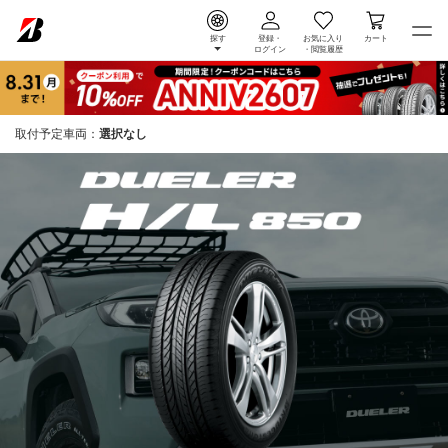
探す
登録・
お気に入り
カート
ログイン
・
閲覧履歴
取付予定車両：
選択なし