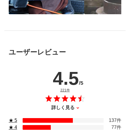
ブリヂストン
認定店で
“品質”で選ば
“タイヤのプロ”が
取付
ブリヂストンの
ユーザーレビュー
4.5
/5
のレビュー
221件
詳しく見る
★ 5
137件
★ 4
77件