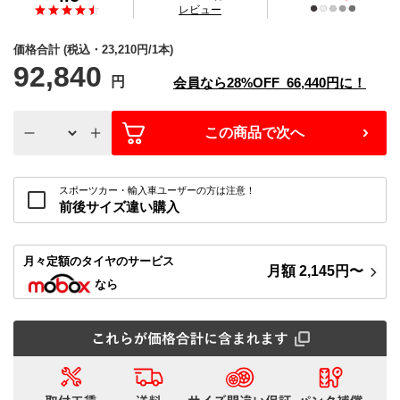
の
レビュー
価格合計
(税込・
23,210
円/1本)
92,840
円
会員なら
28%
OFF
66,440
円に！
この商品で次へ
スポーツカー・輸入車ユーザーの方は注意！
前後サイズ違い購入
月々定額
のタイヤのサービス
月額
2,145
円〜
なら