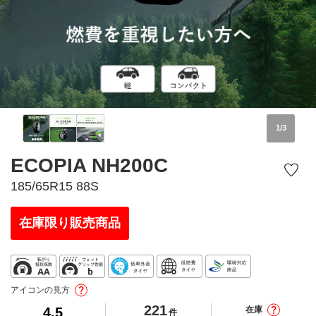
1
/
3
ECOPIA NH200C
185/65R15 88S
在庫限り販売商品
アイコンの見方
221
4.5
在庫
件