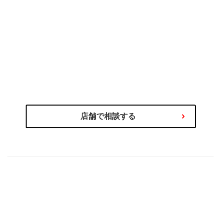
のプロにご相談ください
タイヤ選びの不安や迷いはタイヤ
わるご相談を専門スタッフが承ります！
商品の選び方やタイヤ関連サービス、その他お車に関
店舗で相談する
もセットで安心！
購入後の取付やアフターサービス