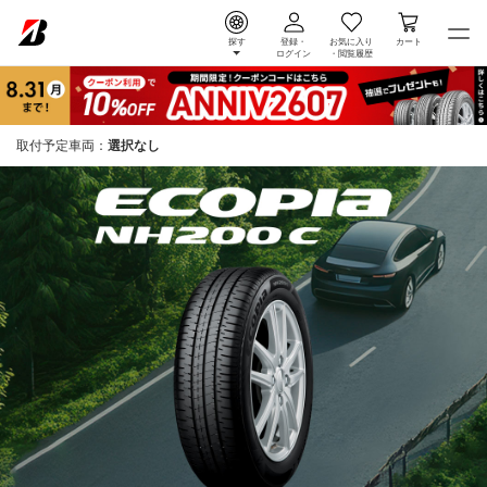
探す
登録・
お気に入り
カート
ログイン
・
閲覧履歴
取付予定車両：
選択なし