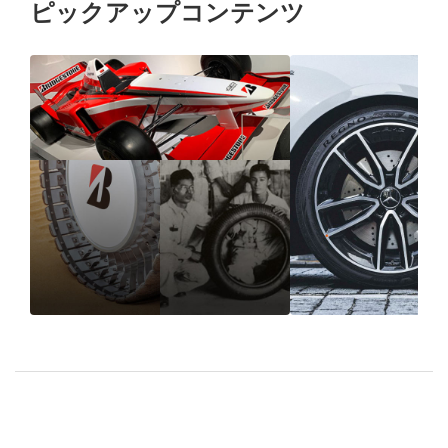
ピックアップコンテンツ
1931年の創業以来、“品
エコタイヤ（
質”で選ばれ続けるブリ
ヤ）の寿命や
ヂストンのタイヤづくり
ヤとの違い、
とは
ランドを紹介