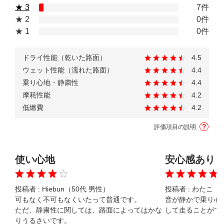
★ 3
7件
★ 2
0件
★ 1
0件
ドライ性能（乾いた路面）
4.5
ウェット性能（濡れた路面）
4.4
乗り心地・静粛性
4.4
摩耗性能
4.2
低燃費
4.2
評価項目の説明
使い心地
安心感あり
投稿者 :
Hiebun（50代 男性）
投稿者 :
わたこ（5
可もなく不可もなくいたって普通です。

音が静かで乗り心
ただ、静粛性に関しては、路面によってはかな
して走ることがで
りうるさいです。
