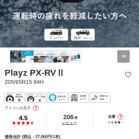
1
/
6
Playz PX-RVⅡ
205/65R15 94H
アイコンの見方
206
4.5
在庫
件
の
レビュー
価格合計
(税込・
27,060
円/1本)