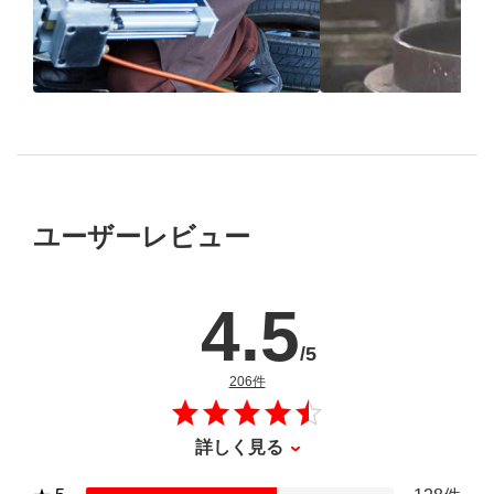
ブリヂストン
認定店で
“品質”で選ば
“タイヤのプロ”が
取付
ブリヂストンの
ユーザーレビュー
4.5
/5
のレビュー
206件
詳しく見る