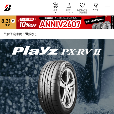
探す
登録・
お気に入り
カート
ログイン
・
閲覧履歴
取付予定車両：
選択なし