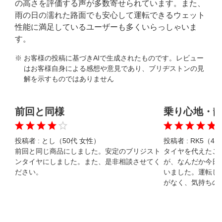
の高さを評価する声が多数寄せられています。また、
雨の日の濡れた路面でも安心して運転できるウェット
性能に満足しているユーザーも多くいらっしゃいま
す。
※ お客様の投稿に基づきAIで生成されたものです。レビュー
はお客様自身による感想や意見であり、ブリヂストンの見
解を示すものではありません
前回と同様
乗り心地・
投稿者 :
とし（50代 女性）
投稿者 :
RK5（40
前回と同じ商品にしました。安定のブリジスト
タイヤを代えたこ
ンタイヤにしました。また、是非相談させてく
が、なんだか今日
ださい。
いました。運転し
がなく、気持ちの