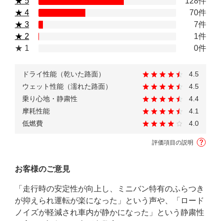
★ 5
128件
★ 4
70件
★ 3
7件
★ 2
1件
★ 1
0件
ドライ性能（乾いた路面）
4.5
ウェット性能（濡れた路面）
4.5
乗り心地・静粛性
4.4
摩耗性能
4.1
低燃費
4.0
評価項目の説明
お客様のご意見
「走行時の安定性が向上し、ミニバン特有のふらつき
が抑えられ運転が楽になった」という声や、「ロード
ノイズが軽減され車内が静かになった」という静粛性