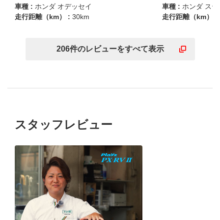
車種 :
ホンダ オデッセイ
車種 :
ホンダ ス
走行距離（km） :
30km
走行距離（km） :
206
件の
レビューを
すべて表示
スタッフレビュー