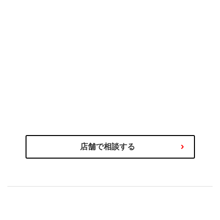
ヂストンのタイヤづくり
疲れにくい、
とは
能
のプロにご相談ください
タイヤ選びの不安や迷いはタイヤ
わるご相談を専門スタッフが承ります！
商品の選び方やタイヤ関連サービス、その他お車に関
店舗で相談する