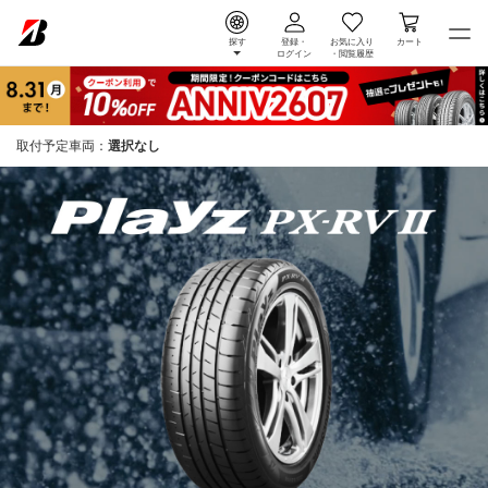
探す
登録・
お気に入り
カート
ログイン
・
閲覧履歴
取付予定車両：
選択なし