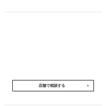
1931年の創業以来、“品
モータージャ
質”で選ばれ続けるブリ
岡本氏が体験、P
ヂストンのタイヤづくり
疲れにくい、
とは
能
のプロにご相談ください
タイヤ選びの不安や迷いはタイヤ
わるご相談を専門スタッフが承ります！
商品の選び方やタイヤ関連サービス、その他お車に関
店舗で相談する