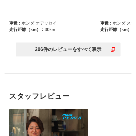
車種 :
ホンダ オデッセイ
車種 :
ホンダ ス
走行距離（km） :
30km
走行距離（km） :
206
件の
レビューを
すべて表示
スタッフレビュー