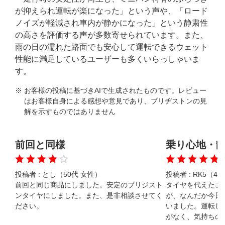
が抑えられ運転が楽になった」という声や、「ロード
ノイズが軽減され車内が静かになった」という静粛性
の高さを評価する声が多数寄せられています。また、
雨の日の濡れた路面でも安心して運転できるウェット
性能に満足しているユーザーも多くいらっしゃいま
す。
※ お客様の投稿に基づきAIで生成されたものです。レビュー
はお客様自身による感想や意見であり、ブリヂストンの見
解を示すものではありません
前回と同様
乗り心地・
投稿者 :
とし（50代 女性）
投稿者 :
RK5（40
前回と同じ商品にしました。安定のブリジスト
タイヤを代えたこ
ンタイヤにしました。また、是非相談させてく
が、なんだか今日
ださい。
いました。運転し
がなく、気持ちの