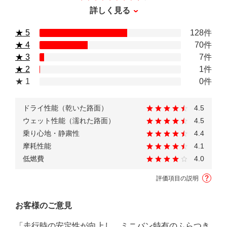
詳しく見る
★ 5
128件
★ 4
70件
★ 3
7件
★ 2
1件
★ 1
0件
ドライ性能（乾いた路面）
4.5
ウェット性能（濡れた路面）
4.5
乗り心地・静粛性
4.4
摩耗性能
4.1
低燃費
4.0
評価項目の説明
お客様のご意見
「走行時の安定性が向上し、ミニバン特有のふらつき