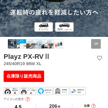
1
/
6
Playz PX-RVⅡ
245/40R19 98W XL
在庫限り販売商品
アイコンの見方
206
4.5
在庫
件