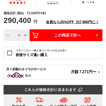
の
レビュー
価格合計
(税込・
72,600
円/1本)
290,400
円
会員なら
25%
OFF
217,800
円に！
この商品で次へ
スポーツカー・輸入車ユーザーの方は注意！
前後サイズ違い購入
月々定額
のタイヤのサービス
月額
7,271
円〜
なら