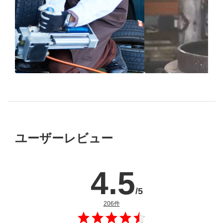
ブリヂストン
認定店で
“品質”で選ば
“タイヤのプロ”が
取付
ブリヂストンの
ユーザーレビュー
4.5
/5
のレビュー
206件